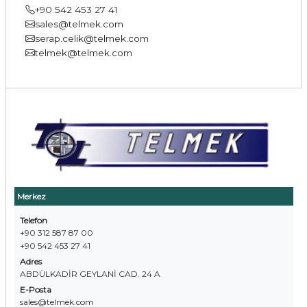
+90 542 453 27 41
sales@telmek.com
serap.celik@telmek.com
telmek@telmek.com
Merkez
Telefon
+90 312 587 87 00
+90 542 453 27 41
Adres
ABDÜLKADİR GEYLANİ CAD. 24 A
E-Posta
sales@telmek.com