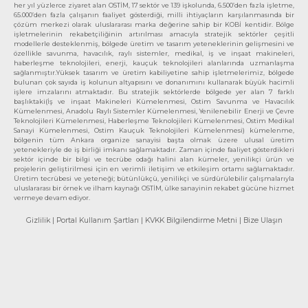
her yıl yüzlerce ziyaret alan OSTİM, 17 sektör ve 139 işkolunda, 6.500’den fazla işletme,
65.000’den fazla çalışanın faaliyet gösterdiği, milli ihtiyaçların karşılanmasında bir
çözüm merkezi olarak uluslararası marka değerine sahip bir KOBİ kentidir. Bölge
işletmelerinin rekabetçiliğinin artırılması amacıyla stratejik sektörler çeşitli
modellerle desteklenmiş, bölgede üretim ve tasarım yeteneklerinin gelişmesini ve
özellikle savunma, havacılık, raylı sistemler, medikal, iş ve inşaat makineleri,
haberleşme teknolojileri, enerji, kauçuk teknolojileri alanlarında uzmanlaşma
sağlanmıştır.Yüksek tasarım ve üretim kabiliyetine sahip işletmelerimiz, bölgede
bulunan çok sayıda iş kolunun altyapısını ve donanımını kullanarak büyük hacimli
işlere imzalarını atmaktadır. Bu stratejik sektörlerde bölgede yer alan 7 farklı
başlıktaki(İş ve inşaat Makineleri Kümelenmesi, Ostim Savunma ve Havacılık
Kümelenmesi, Anadolu Raylı Sistemler Kümelenmesi, Yenilenebilir Enerji ve Çevre
Teknolojileri Kümelenmesi, Haberleşme Teknolojileri Kümelenmesi, Ostim Medikal
Sanayi Kümelenmesi, Ostim Kauçuk Teknolojileri Kümelenmesi) kümelenme,
bölgenin tüm Ankara organize sanayisi başta olmak üzere ulusal üretim
yetenekleriyle de iş birliği imkanı sağlamaktadır. Zaman içinde faaliyet gösterdikleri
sektör içinde bir bilgi ve tecrübe odağı halini alan kümeler, yenilikçi ürün ve
projelerin geliştirilmesi için en verimli iletişim ve etkileşim ortamı sağlamaktadır.
Üretim tecrübesi ve yeteneği; bütünlükçü, yenilikçi ve sürdürülebilir çalışmalarıyla
uluslararası bir örnek ve ilham kaynağı OSTİM, ülke sanayinin rekabet gücüne hizmet
vermeye devam ediyor.
Gizlilik
| Portal Kullanım Şartları
| KVKK Bilgilendirme Metni
| Bize Ulaşın