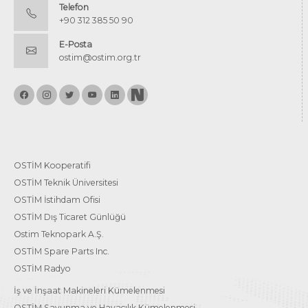
Telefon
+90 312 385 50 90
E-Posta
ostim@ostim.org.tr
OSTİM Kooperatifi
OSTİM Teknik Üniversitesi
OSTİM İstihdam Ofisi
OSTİM Dış Ticaret Günlüğü
Ostim Teknopark A.Ş.
OSTİM Spare Parts Inc.
OSTİM Radyo
İş ve İnşaat Makineleri Kümelenmesi
OSTİM Savunma ve Havacılık Kümelenmesi