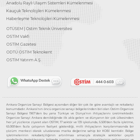
Anadolu Raylı Ulaşım Sistemleri Kümelenmesi
Kauçuk Teknolojileri Kümelenmesi
Haberleşme Teknolojileri Kümelenmesi
OTÜSEM | Ostim Teknik Üniversitesi
OSTİM Vakfı
OSTİM Gazetesi
ODTÜ OSTİM Teknokent
OSTİM Yatırım A.Ş.
Ankara Organize Sanayi Bölgesi açısından diğer bir çok ile göre avantajlı ve rekabetçi
konumdadır. Ankara’nın öncü organize sanayi bölgelerinden biri olan Ostim Organize
Sanayi Bölgesi 1967’den bu yana Türkiye ve Dünya’nın ihtiyaçlarını üretmektedir.
Organize Sanayi Ankara denildiğinde ilk akla gelen ve dünyanın bir çok ülkesinden
her yıl yüzlerce ziyaret alan OSTİM, 17 sektör ve 139 işkolunda, 6.500’den fazla işletme,
65.000’den fazla çalışanın faaliyet gösterdiği, milli ihtiyaçların karşılanmasında bir
çözüm merkezi olarak uluslararası marka değerine sahip bir KOBİ kentidir. Bölge
işletmelerinin rekabetçiliğinin artırılması amacıyla stratejik sektörler çeşitli
modellerle desteklenmiş, bölgede üretim ve tasarım yeteneklerinin gelişmesini ve