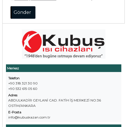
Merkez
Telefon
+90 318 321 30 90
+90 532 615 05 60
Adres
ABDULKADİR GEYLANİ CAD. FATİH İŞ MERKEZİ NO:36
OSTİM/ANKARA
E-Posta
info@kubuskazan.com.tr