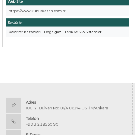
Web Site
https://www.kubuskazan.com.tr
Sektörler
Kalorifer Kazanları - Doğalgaz - Tank ve Silo Sistemleri
Adres
100. Yıl Bulvarı No:101/A 06374 OSTİM/Ankara
Telefon
+90 312 385 50 90
E-Posta