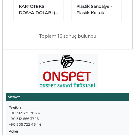
KARTOTEKS
Plastik Sandalye -
DOSYA DOLABI (3
Plastik Koltuk -
ÇEKMECELİ RAYLI
Plastik Masa
KARTOTEKS
DOLABI)
Toplam 16 sonuç bulundu
Merkez
Telefon
+90 312 385 78 76
+90 312 666 37 16
+90 505 722 46 44
Adres