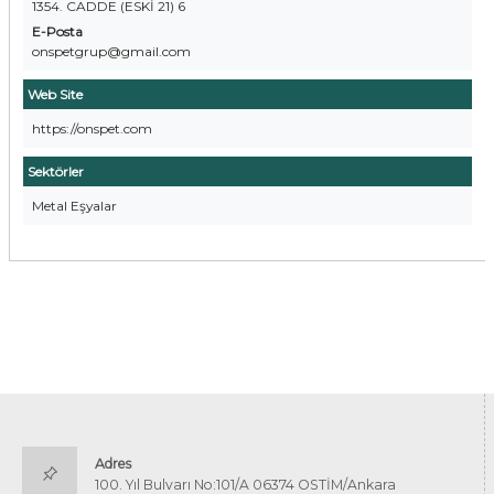
1354. CADDE (ESKİ 21) 6
E-Posta
onspetgrup@gmail.com
Web Site
https://onspet.com
Sektörler
Metal Eşyalar
Adres
100. Yıl Bulvarı No:101/A 06374 OSTİM/Ankara