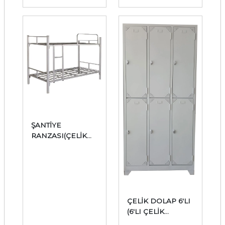
SOYUNMA
SOYUNMA
DOLABI)
DOLABI)
ŞANTİYE
RANZASI(ÇELİK
RANZA) İMALAT
ÇELİK DOLAP 6'LI
(6'LI ÇELİK
SOYUNMA