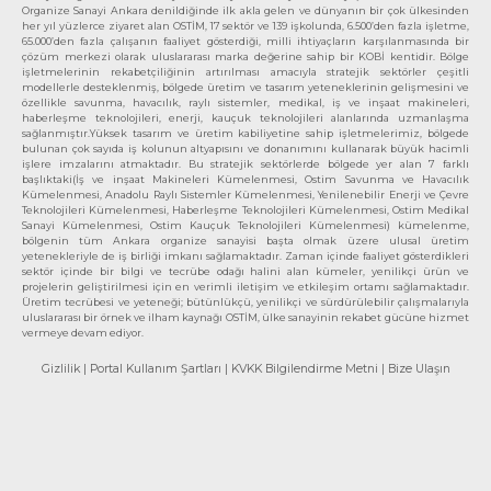
Organize Sanayi Ankara denildiğinde ilk akla gelen ve dünyanın bir çok ülkesinden
her yıl yüzlerce ziyaret alan OSTİM, 17 sektör ve 139 işkolunda, 6.500’den fazla işletme,
65.000’den fazla çalışanın faaliyet gösterdiği, milli ihtiyaçların karşılanmasında bir
çözüm merkezi olarak uluslararası marka değerine sahip bir KOBİ kentidir. Bölge
işletmelerinin rekabetçiliğinin artırılması amacıyla stratejik sektörler çeşitli
modellerle desteklenmiş, bölgede üretim ve tasarım yeteneklerinin gelişmesini ve
özellikle savunma, havacılık, raylı sistemler, medikal, iş ve inşaat makineleri,
haberleşme teknolojileri, enerji, kauçuk teknolojileri alanlarında uzmanlaşma
sağlanmıştır.Yüksek tasarım ve üretim kabiliyetine sahip işletmelerimiz, bölgede
bulunan çok sayıda iş kolunun altyapısını ve donanımını kullanarak büyük hacimli
işlere imzalarını atmaktadır. Bu stratejik sektörlerde bölgede yer alan 7 farklı
başlıktaki(İş ve inşaat Makineleri Kümelenmesi, Ostim Savunma ve Havacılık
Kümelenmesi, Anadolu Raylı Sistemler Kümelenmesi, Yenilenebilir Enerji ve Çevre
Teknolojileri Kümelenmesi, Haberleşme Teknolojileri Kümelenmesi, Ostim Medikal
Sanayi Kümelenmesi, Ostim Kauçuk Teknolojileri Kümelenmesi) kümelenme,
bölgenin tüm Ankara organize sanayisi başta olmak üzere ulusal üretim
yetenekleriyle de iş birliği imkanı sağlamaktadır. Zaman içinde faaliyet gösterdikleri
sektör içinde bir bilgi ve tecrübe odağı halini alan kümeler, yenilikçi ürün ve
projelerin geliştirilmesi için en verimli iletişim ve etkileşim ortamı sağlamaktadır.
Üretim tecrübesi ve yeteneği; bütünlükçü, yenilikçi ve sürdürülebilir çalışmalarıyla
uluslararası bir örnek ve ilham kaynağı OSTİM, ülke sanayinin rekabet gücüne hizmet
vermeye devam ediyor.
Gizlilik
| Portal Kullanım Şartları
| KVKK Bilgilendirme Metni
| Bize Ulaşın