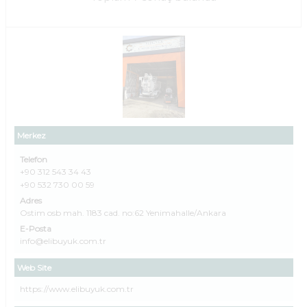
Merkez
Telefon
+90 312 543 34 43
+90 532 730 00 59
Adres
Ostim osb mah. 1183 cad. no:62 Yenimahalle/Ankara
E-Posta
info@elibuyuk.com.tr
Web Site
https://www.elibuyuk.com.tr