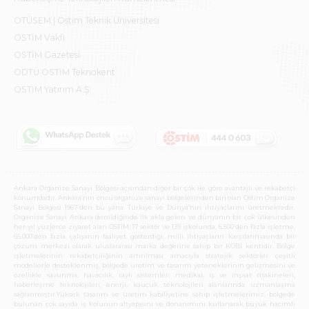
OTÜSEM | Ostim Teknik Üniversitesi
OSTİM Vakfı
OSTİM Gazetesi
ODTÜ OSTİM Teknokent
OSTİM Yatırım A.Ş.
Ankara Organize Sanayi Bölgesi açısından diğer bir çok ile göre avantajlı ve rekabetçi
konumdadır. Ankara’nın öncü organize sanayi bölgelerinden biri olan Ostim Organize
Sanayi Bölgesi 1967’den bu yana Türkiye ve Dünya’nın ihtiyaçlarını üretmektedir.
Organize Sanayi Ankara denildiğinde ilk akla gelen ve dünyanın bir çok ülkesinden
her yıl yüzlerce ziyaret alan OSTİM, 17 sektör ve 139 işkolunda, 6.500’den fazla işletme,
65.000’den fazla çalışanın faaliyet gösterdiği, milli ihtiyaçların karşılanmasında bir
çözüm merkezi olarak uluslararası marka değerine sahip bir KOBİ kentidir. Bölge
işletmelerinin rekabetçiliğinin artırılması amacıyla stratejik sektörler çeşitli
modellerle desteklenmiş, bölgede üretim ve tasarım yeteneklerinin gelişmesini ve
özellikle savunma, havacılık, raylı sistemler, medikal, iş ve inşaat makineleri,
haberleşme teknolojileri, enerji, kauçuk teknolojileri alanlarında uzmanlaşma
sağlanmıştır.Yüksek tasarım ve üretim kabiliyetine sahip işletmelerimiz, bölgede
bulunan çok sayıda iş kolunun altyapısını ve donanımını kullanarak büyük hacimli