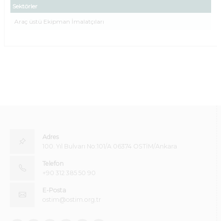
Sektörler
Araç üstü Ekipman İmalatçıları
Adres
100. Yıl Bulvarı No:101/A 06374 OSTİM/Ankara
Telefon
+90 312 385 50 90
E-Posta
ostim@ostim.org.tr