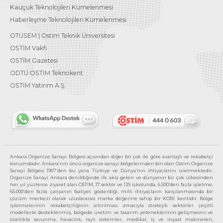
Kauçuk Teknolojileri Kümelenmesi
Haberleşme Teknolojileri Kümelenmesi
OTÜSEM | Ostim Teknik Üniversitesi
OSTİM Vakfı
OSTİM Gazetesi
ODTÜ OSTİM Teknokent
OSTİM Yatırım A.Ş.
Ankara Organize Sanayi Bölgesi açısından diğer bir çok ile göre avantajlı ve rekabetçi
konumdadır. Ankara’nın öncü organize sanayi bölgelerinden biri olan Ostim Organize
Sanayi Bölgesi 1967’den bu yana Türkiye ve Dünya’nın ihtiyaçlarını üretmektedir.
Organize Sanayi Ankara denildiğinde ilk akla gelen ve dünyanın bir çok ülkesinden
her yıl yüzlerce ziyaret alan OSTİM, 17 sektör ve 139 işkolunda, 6.500’den fazla işletme,
65.000’den fazla çalışanın faaliyet gösterdiği, milli ihtiyaçların karşılanmasında bir
çözüm merkezi olarak uluslararası marka değerine sahip bir KOBİ kentidir. Bölge
işletmelerinin rekabetçiliğinin artırılması amacıyla stratejik sektörler çeşitli
modellerle desteklenmiş, bölgede üretim ve tasarım yeteneklerinin gelişmesini ve
özellikle savunma, havacılık, raylı sistemler, medikal, iş ve inşaat makineleri,