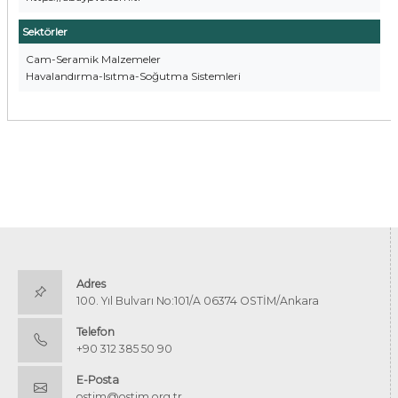
Sektörler
Cam-Seramik Malzemeler
Havalandırma-Isıtma-Soğutma Sistemleri
Adres
100. Yıl Bulvarı No:101/A 06374 OSTİM/Ankara
Telefon
+90 312 385 50 90
E-Posta
ostim@ostim.org.tr