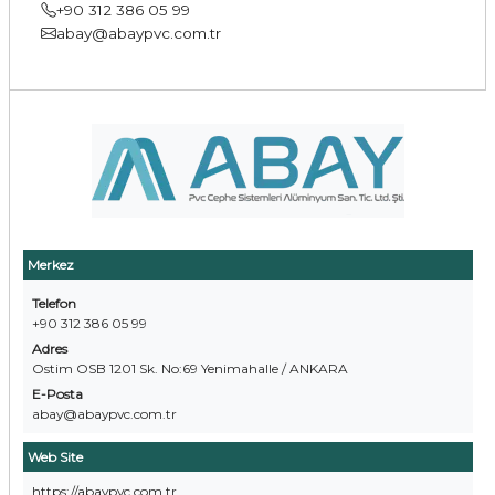
+90 312 386 05 99
abay@abaypvc.com.tr
Merkez
Telefon
+90 312 386 05 99
Adres
Ostim OSB 1201 Sk. No:69 Yenimahalle / ANKARA
E-Posta
abay@abaypvc.com.tr
Web Site
https://abaypvc.com.tr