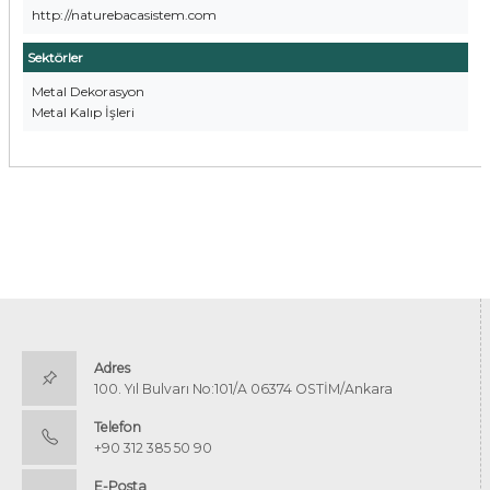
http://naturebacasistem.com
Sektörler
Metal Dekorasyon
Metal Kalıp İşleri
Adres
100. Yıl Bulvarı No:101/A 06374 OSTİM/Ankara
Telefon
+90 312 385 50 90
E-Posta