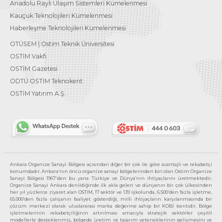
Anadolu Raylı Ulaşım Sistemleri Kümelenmesi
Kauçuk Teknolojileri Kümelenmesi
Haberleşme Teknolojileri Kümelenmesi
OTÜSEM | Ostim Teknik Üniversitesi
OSTİM Vakfı
OSTİM Gazetesi
ODTÜ OSTİM Teknokent
OSTİM Yatırım A.Ş.
Ankara Organize Sanayi Bölgesi açısından diğer bir çok ile göre avantajlı ve rekabetçi
konumdadır. Ankara’nın öncü organize sanayi bölgelerinden biri olan Ostim Organize
Sanayi Bölgesi 1967’den bu yana Türkiye ve Dünya’nın ihtiyaçlarını üretmektedir.
Organize Sanayi Ankara denildiğinde ilk akla gelen ve dünyanın bir çok ülkesinden
her yıl yüzlerce ziyaret alan OSTİM, 17 sektör ve 139 işkolunda, 6.500’den fazla işletme,
65.000’den fazla çalışanın faaliyet gösterdiği, milli ihtiyaçların karşılanmasında bir
çözüm merkezi olarak uluslararası marka değerine sahip bir KOBİ kentidir. Bölge
işletmelerinin rekabetçiliğinin artırılması amacıyla stratejik sektörler çeşitli
modellerle desteklenmiş, bölgede üretim ve tasarım yeteneklerinin gelişmesini ve