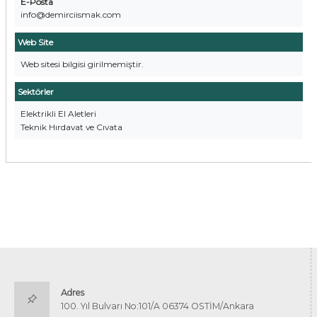
E-Posta
info@demirciismak.com
Web Site
Web sitesi bilgisi girilmemiştir.
Sektörler
Elektrikli El Aletleri
Teknik Hırdavat ve Cıvata
Adres
100. Yıl Bulvarı No:101/A 06374 OSTİM/Ankara