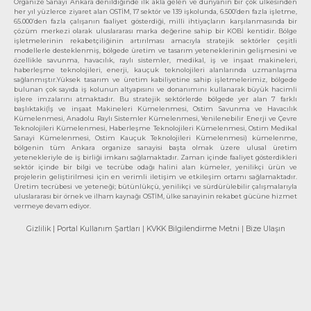
Organize Sanayi Ankara denildiğinde ilk akla gelen ve dünyanın bir çok ülkesinden
her yıl yüzlerce ziyaret alan OSTİM, 17 sektör ve 139 işkolunda, 6.500’den fazla işletme,
65.000’den fazla çalışanın faaliyet gösterdiği, milli ihtiyaçların karşılanmasında bir
çözüm merkezi olarak uluslararası marka değerine sahip bir KOBİ kentidir. Bölge
işletmelerinin rekabetçiliğinin artırılması amacıyla stratejik sektörler çeşitli
modellerle desteklenmiş, bölgede üretim ve tasarım yeteneklerinin gelişmesini ve
özellikle savunma, havacılık, raylı sistemler, medikal, iş ve inşaat makineleri,
haberleşme teknolojileri, enerji, kauçuk teknolojileri alanlarında uzmanlaşma
sağlanmıştır.Yüksek tasarım ve üretim kabiliyetine sahip işletmelerimiz, bölgede
bulunan çok sayıda iş kolunun altyapısını ve donanımını kullanarak büyük hacimli
işlere imzalarını atmaktadır. Bu stratejik sektörlerde bölgede yer alan 7 farklı
başlıktaki(İş ve inşaat Makineleri Kümelenmesi, Ostim Savunma ve Havacılık
Kümelenmesi, Anadolu Raylı Sistemler Kümelenmesi, Yenilenebilir Enerji ve Çevre
Teknolojileri Kümelenmesi, Haberleşme Teknolojileri Kümelenmesi, Ostim Medikal
Sanayi Kümelenmesi, Ostim Kauçuk Teknolojileri Kümelenmesi) kümelenme,
bölgenin tüm Ankara organize sanayisi başta olmak üzere ulusal üretim
yetenekleriyle de iş birliği imkanı sağlamaktadır. Zaman içinde faaliyet gösterdikleri
sektör içinde bir bilgi ve tecrübe odağı halini alan kümeler, yenilikçi ürün ve
projelerin geliştirilmesi için en verimli iletişim ve etkileşim ortamı sağlamaktadır.
Üretim tecrübesi ve yeteneği; bütünlükçü, yenilikçi ve sürdürülebilir çalışmalarıyla
uluslararası bir örnek ve ilham kaynağı OSTİM, ülke sanayinin rekabet gücüne hizmet
vermeye devam ediyor.
Gizlilik
| Portal Kullanım Şartları
| KVKK Bilgilendirme Metni
| Bize Ulaşın