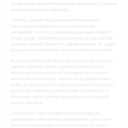
içinde teknik çözümlerinden taviz vermeden iş yapmayı
kendisine temel ilke edinmiştir.
Firmamız, gelişen dünya koşullarında ilerleyen
teknolojiye entegre olmuş ve sürekli kendini
yenilemiştir. Günümüz piyasa koşullarındaki rekabet
ortamı içinde ürettiğimiz çözümlerdeki amaç önceliği;
işverenin istediği hizmeti en yüksek kalitede, en uygun
fiyata ve firma ilkelerinden ödün vermeden vermektir.
Bu temel ilkeler doğrultusunda gerek mağazamızdan
yapılan malzeme satışları, gerekse taahhüdümüz
altında tamamlanan işler bir sonraki iş için en güçlü
referanslarımız olmuştur. İşveren ve işçi ilişkilerindeki
açıklık ve dürüstlüğü öncelikli ilke edinen firmamız, bu
tercihin işin kalitesine olumlu olarak yansımasına ve
firmamızın sektör içindeki saygnlığının da en önemli
unsuru olmuştur.
2000 yılında Pano imalatı konusunda başlayan
çalışmalarımız neticesinde uluslararası bir marka olan
MOELLER firmasından X-ENERGY Pano ve Tablo