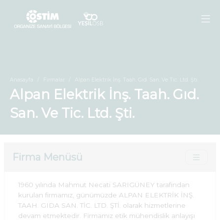
Anasayfa
Firmalar
Alpan Elektrik İnş. Taah. Gıd. San. Ve Tic. Ltd. Şti.
Alpan Elektrik İnş. Taah. Gıd.
San. Ve Tic. Ltd. Şti.
Firma Menüsü
1960 yılında Mahmut Necati SARIGÜNEY tarafından
kurulan firmamız, günümüzde ALPAN ELEKTRİK İNŞ.
TAAH. GIDA SAN. TİC. LTD. ŞTİ. olarak hizmetlerine
devam etmektedir. Firmamız etik mühendislik anlayışı