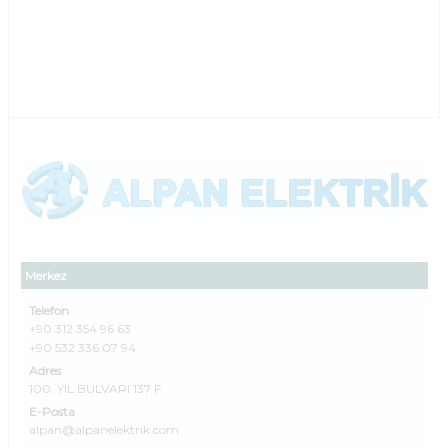
Merkez
Telefon
+90 312 354 96 63
+90 532 336 07 94
Adres
100. YIL BULVARI 137 F
E-Posta
alpan@alpanelektrik.com