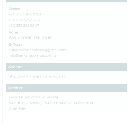
Telefon
+90 312 386 00 90
+90 530 375 36 26
+90 532 226 95 47
Adres
1568. CADDE (ESKİ 31) 16
E-Posta
ankarahavuzpompa@gmail.com
info@ankarapompa.com.tr
Web Site
http://www.ankarapompa.com.tr
Sektörler
Çevre Düzenlemesi ve Peyzaj
Su Arıtma - Sondaj - Su Pompa ve Vana Sistemleri
Diğer İşler