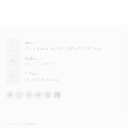
Adres
100. Yıl Bulvarı No:101/A 06374 OSTİM/Ankara
Telefon
+90 312 385 50 90
E-Posta
ostim@ostim.org.tr
OSTİM Kooperatifi