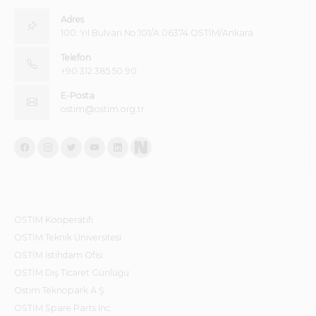
Adres
100. Yıl Bulvarı No:101/A 06374 OSTİM/Ankara
Telefon
+90 312 385 50 90
E-Posta
ostim@ostim.org.tr
OSTİM Kooperatifi
OSTİM Teknik Üniversitesi
OSTİM İstihdam Ofisi
OSTİM Dış Ticaret Günlüğü
Ostim Teknopark A.Ş.
OSTİM Spare Parts Inc.