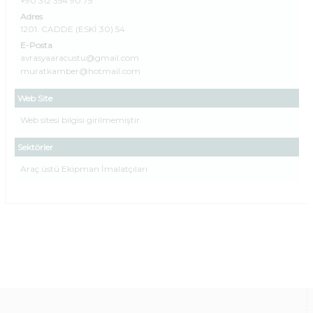
+90 312 354 90 75
Adres
1201. CADDE (ESKİ 30) 54
E-Posta
avrasyaaracustu@gmail.com
muratkamber@hotmail.com
Web Site
Web sitesi bilgisi girilmemiştir.
Sektörler
Araç üstü Ekipman İmalatçıları