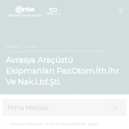
Anasayfa
Firmalar
Avrasya Araçüstü Ekipmanları Paz.Otom.İth.İhr. Ve Nak.Ltd.Şti.
Avrasya Araçüstü
Ekipmanları Paz.Otom.İth.İhr.
Ve Nak.Ltd.Şti.
Firma Menüsü
kamyon karoseri ve tır dorsesi ekipman satışı