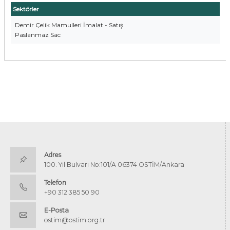
Sektörler
Demir Çelik Mamulleri İmalat - Satış
Paslanmaz Sac
Adres
100. Yıl Bulvarı No:101/A 06374 OSTİM/Ankara
Telefon
+90 312 385 50 90
E-Posta
ostim@ostim.org.tr