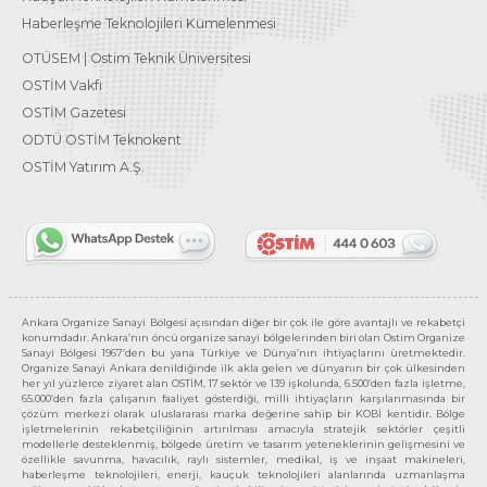
Haberleşme Teknolojileri Kümelenmesi
OTÜSEM | Ostim Teknik Üniversitesi
OSTİM Vakfı
OSTİM Gazetesi
ODTÜ OSTİM Teknokent
OSTİM Yatırım A.Ş.
Ankara Organize Sanayi Bölgesi açısından diğer bir çok ile göre avantajlı ve rekabetçi
konumdadır. Ankara’nın öncü organize sanayi bölgelerinden biri olan Ostim Organize
Sanayi Bölgesi 1967’den bu yana Türkiye ve Dünya’nın ihtiyaçlarını üretmektedir.
Organize Sanayi Ankara denildiğinde ilk akla gelen ve dünyanın bir çok ülkesinden
her yıl yüzlerce ziyaret alan OSTİM, 17 sektör ve 139 işkolunda, 6.500’den fazla işletme,
65.000’den fazla çalışanın faaliyet gösterdiği, milli ihtiyaçların karşılanmasında bir
çözüm merkezi olarak uluslararası marka değerine sahip bir KOBİ kentidir. Bölge
işletmelerinin rekabetçiliğinin artırılması amacıyla stratejik sektörler çeşitli
modellerle desteklenmiş, bölgede üretim ve tasarım yeteneklerinin gelişmesini ve
özellikle savunma, havacılık, raylı sistemler, medikal, iş ve inşaat makineleri,
haberleşme teknolojileri, enerji, kauçuk teknolojileri alanlarında uzmanlaşma