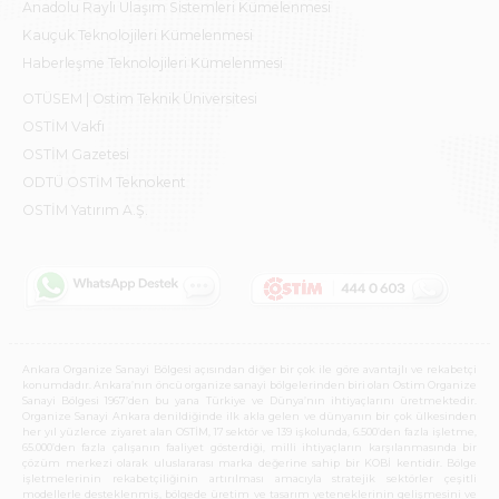
Anadolu Raylı Ulaşım Sistemleri Kümelenmesi
Kauçuk Teknolojileri Kümelenmesi
Haberleşme Teknolojileri Kümelenmesi
OTÜSEM | Ostim Teknik Üniversitesi
OSTİM Vakfı
OSTİM Gazetesi
ODTÜ OSTİM Teknokent
OSTİM Yatırım A.Ş.
Ankara Organize Sanayi Bölgesi açısından diğer bir çok ile göre avantajlı ve rekabetçi
konumdadır. Ankara’nın öncü organize sanayi bölgelerinden biri olan Ostim Organize
Sanayi Bölgesi 1967’den bu yana Türkiye ve Dünya’nın ihtiyaçlarını üretmektedir.
Organize Sanayi Ankara denildiğinde ilk akla gelen ve dünyanın bir çok ülkesinden
her yıl yüzlerce ziyaret alan OSTİM, 17 sektör ve 139 işkolunda, 6.500’den fazla işletme,
65.000’den fazla çalışanın faaliyet gösterdiği, milli ihtiyaçların karşılanmasında bir
çözüm merkezi olarak uluslararası marka değerine sahip bir KOBİ kentidir. Bölge
işletmelerinin rekabetçiliğinin artırılması amacıyla stratejik sektörler çeşitli
modellerle desteklenmiş, bölgede üretim ve tasarım yeteneklerinin gelişmesini ve