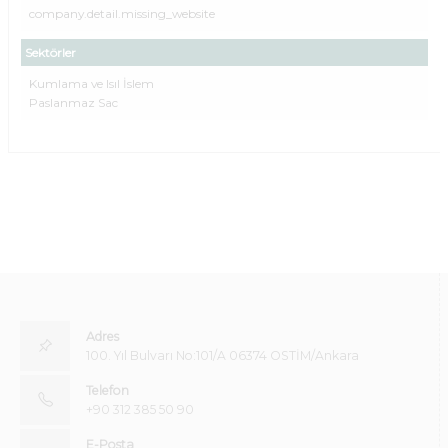
company.detail.missing_website
Sektörler
Kumlama ve Isıl İslem
Paslanmaz Sac
Adres
100. Yıl Bulvarı No:101/A 06374 OSTİM/Ankara
Telefon
+90 312 385 50 90
E-Posta