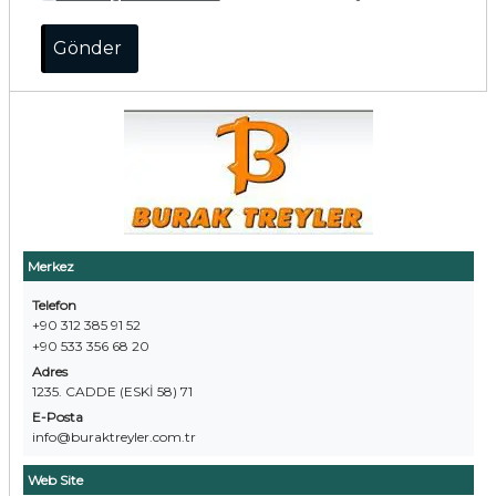
Merkez
Telefon
+90 312 385 91 52
+90 533 356 68 20
Adres
1235. CADDE (ESKİ 58) 71
E-Posta
info@buraktreyler.com.tr
Web Site