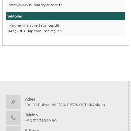
http://www.buraktreyler.com.tr
Sektörler
Makine İmalat ve Satış (çeşitli)
Araç üstü Ekipman İmalatçıları
Adres
100. Yıl Bulvarı No:101/A 06374 OSTİM/Ankara
Telefon
+90 312 385 50 90
E-Posta