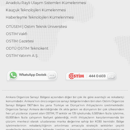
Anadolu Raylı Ulaşım Sistemleri Kümelenmesi
Kauçuk Teknolojileri Kümelenmesi
Haberleşme Teknolojileri Kümelenmesi
OTÜSEM | Ostim Teknik Üniversitesi
OSTİM Vakfı
OSTİM Gazetesi
ODTÜ OSTİM Teknokent
OSTİM Yatırım A.Ş.
Ankara Organize Sanayi Bölgesi açısından diğer bir çok ile göre avantajlı ve rekabetçi
konumdadır. Ankara’nın öncü organize sanayi bölgelerinden biri olan Ostim Organize
Sanayi Bölgesi 1967’den bu yana Türkiye ve Dünya’nın ihtiyaçlarını üretmektedir.
Organize Sanayi Ankara denildiğinde ilk akla gelen ve dünyanın bir çok ülkesinden
her yıl yüzlerce ziyaret alan OSTİM, 17 sektör ve 139 işkolunda, 6.500’den fazla işletme,
65.000’den fazla çalışanın faaliyet gösterdiği, milli ihtiyaçların karşılanmasında bir
çözüm merkezi olarak uluslararası marka değerine sahip bir KOBİ kentidir. Bölge
işletmelerinin rekabetçiliğinin artırılması amacıyla stratejik sektörler çeşitli
modellerle desteklenmiş, bölgede üretim ve tasarım yeteneklerinin gelişmesini ve