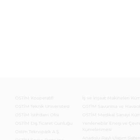
OSTİM Kooperatifi
İş ve İnşaat Makineleri Kü
OSTİM Teknik Üniversitesi
OSTİM Savunma ve Havacı
OSTİM İstihdam Ofisi
OSTİM Medikal Sanayi Kü
OSTİM Dış Ticaret Günlüğü
Yenilenebilir Enerji ve Çevre
Kümelenmesi
Ostim Teknopark A.Ş.
Anadolu Raylı Ulaşım Sist