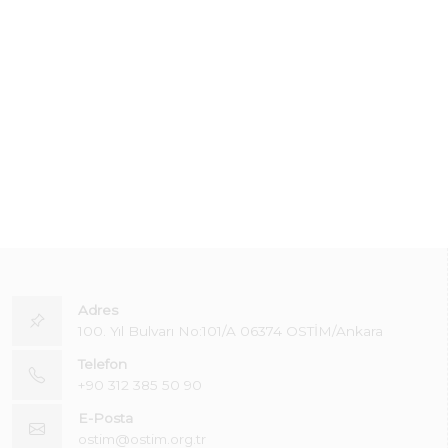
Adres
100. Yıl Bulvarı No:101/A 06374 OSTİM/Ankara
Telefon
+90 312 385 50 90
E-Posta
ostim@ostim.org.tr