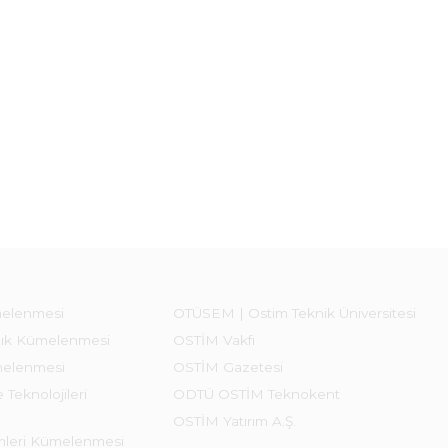
melenmesi
OTÜSEM | Ostim Teknik Üniversitesi
lık Kümelenmesi
OSTİM Vakfı
melenmesi
OSTİM Gazetesi
 Teknolojileri
ODTÜ OSTİM Teknokent
OSTİM Yatırım A.Ş.
emleri Kümelenmesi