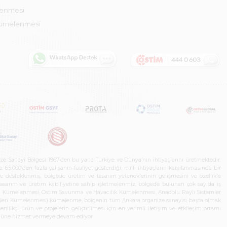
lenmesi
Kümelenmesi
ze Sanayi Bölgesi 1967’den bu yana Türkiye ve Dünya’nın ihtiyaçlarını üretmektedir.
65.000’den fazla çalışanın faaliyet gösterdiği, milli ihtiyaçların karşılanmasında bir
rle desteklenmiş, bölgede üretim ve tasarım yeteneklerinin gelişmesini ve özellikle
 tasarım ve üretim kabiliyetine sahip işletmelerimiz, bölgede bulunan çok sayıda iş
neleri Kümelenmesi, Ostim Savunma ve Havacılık Kümelenmesi, Anadolu Raylı Sistemler
jileri Kümelenmesi) kümelenme, bölgenin tüm Ankara organize sanayisi başta olmak
ilikçi ürün ve projelerin geliştirilmesi için en verimli iletişim ve etkileşim ortamı
 gücüne hizmet vermeye devam ediyor.