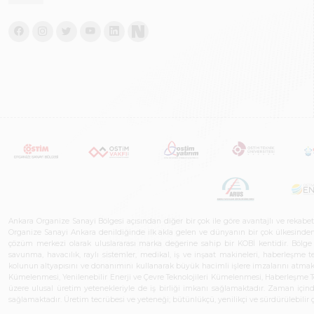
Ankara Organize Sanayi Bölgesi açısından diğer bir çok ile göre avantajlı ve rekab
Organize Sanayi Ankara denildiğinde ilk akla gelen ve dünyanın bir çok ülkesinden her
çözüm merkezi olarak uluslararası marka değerine sahip bir KOBİ kentidir. Bölge iş
savunma, havacılık, raylı sistemler, medikal, iş ve inşaat makineleri, haberleşme 
kolunun altyapısını ve donanımını kullanarak büyük hacimli işlere imzalarını atmak
Kümelenmesi, Yenilenebilir Enerji ve Çevre Teknolojileri Kümelenmesi, Haberleşm
üzere ulusal üretim yetenekleriyle de iş birliği imkanı sağlamaktadır. Zaman içinde 
sağlamaktadır. Üretim tecrübesi ve yeteneği; bütünlükçü, yenilikçi ve sürdürülebili