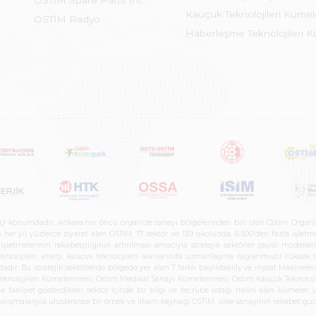
OSTİM Spare Parts Inc.
Kauçuk Teknolojileri Küme
OSTİM Radyo
Haberleşme Teknolojileri 
etçi konumdadır. Ankara’nın öncü organize sanayi bölgelerinden biri olan Ostim Organi
 yıl yüzlerce ziyaret alan OSTİM, 17 sektör ve 139 işkolunda, 6.500’den fazla işletme, 
letmelerinin rekabetçiliğinin artırılması amacıyla stratejik sektörler çeşitli modelle
teknolojileri, enerji, kauçuk teknolojileri alanlarında uzmanlaşma sağlanmıştır.Yüksek
tadır. Bu stratejik sektörlerde bölgede yer alan 7 farklı başlıktaki(İş ve inşaat Maki
e Teknolojileri Kümelenmesi, Ostim Medikal Sanayi Kümelenmesi, Ostim Kauçuk Teknolo
faaliyet gösterdikleri sektör içinde bir bilgi ve tecrübe odağı halini alan kümeler, yen
r çalışmalarıyla uluslararası bir örnek ve ilham kaynağı OSTİM, ülke sanayinin rekabet