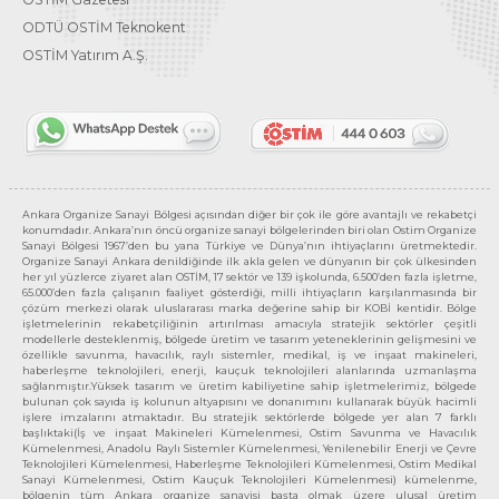
ODTÜ OSTİM Teknokent
OSTİM Yatırım A.Ş.
Ankara Organize Sanayi Bölgesi açısından diğer bir çok ile göre avantajlı ve rekabetçi
konumdadır. Ankara’nın öncü organize sanayi bölgelerinden biri olan Ostim Organize
Sanayi Bölgesi 1967’den bu yana Türkiye ve Dünya’nın ihtiyaçlarını üretmektedir.
Organize Sanayi Ankara denildiğinde ilk akla gelen ve dünyanın bir çok ülkesinden
her yıl yüzlerce ziyaret alan OSTİM, 17 sektör ve 139 işkolunda, 6.500’den fazla işletme,
65.000’den fazla çalışanın faaliyet gösterdiği, milli ihtiyaçların karşılanmasında bir
çözüm merkezi olarak uluslararası marka değerine sahip bir KOBİ kentidir. Bölge
işletmelerinin rekabetçiliğinin artırılması amacıyla stratejik sektörler çeşitli
modellerle desteklenmiş, bölgede üretim ve tasarım yeteneklerinin gelişmesini ve
özellikle savunma, havacılık, raylı sistemler, medikal, iş ve inşaat makineleri,
haberleşme teknolojileri, enerji, kauçuk teknolojileri alanlarında uzmanlaşma
sağlanmıştır.Yüksek tasarım ve üretim kabiliyetine sahip işletmelerimiz, bölgede
bulunan çok sayıda iş kolunun altyapısını ve donanımını kullanarak büyük hacimli
işlere imzalarını atmaktadır. Bu stratejik sektörlerde bölgede yer alan 7 farklı
başlıktaki(İş ve inşaat Makineleri Kümelenmesi, Ostim Savunma ve Havacılık
Kümelenmesi, Anadolu Raylı Sistemler Kümelenmesi, Yenilenebilir Enerji ve Çevre
Teknolojileri Kümelenmesi, Haberleşme Teknolojileri Kümelenmesi, Ostim Medikal
Sanayi Kümelenmesi, Ostim Kauçuk Teknolojileri Kümelenmesi) kümelenme,
bölgenin tüm Ankara organize sanayisi başta olmak üzere ulusal üretim