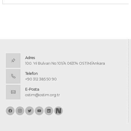
Adres
100. Yıl Bulvarı No:101/A 06374 OSTİM/Ankara
Telefon
+90 312 385 50 90
E-Posta
ostim@ostim.org.tr