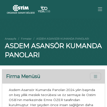
Anasayfa
Firmalar
ASDEM ASANSÖR KUMANDA PANOLARI
ASDEM ASANSÖR KUMANDA
PANOLARI
Firma Menüsü
Asdem Asansör Kumanda Panoları 2024 yılın başında
on beş yıllık meslek tecrübesi ve öz sermaye ile Ostim
OSB’nin merkezinde Emre ÖZER tarafından
kurulmuştur. Her şeyden önce insan sağlığının daha