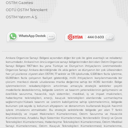
OSTİM Gazetesi
ODTÜ OSTİM Teknokent
OSTİM Yatırım A.Ş.
Ankara Organize Sanayi Bölgesi açısından diğer bir çok ile göre avantajlı ve rekabetçi
konumdadır. Ankara’nın öncü organize sanayi bölgelerinden biri olan Ostim Organize
Sanayi Bölgesi 1967’den bu yana Türkiye ve Dünya’nın ihtiyaçlarını üretmektedir.
Organize Sanayi Ankara denildiğinde ilk akla gelen ve dünyanın bir çok ülkesinden
her yıl yüzlerce ziyaret alan OSTİM, 17 sektör ve 139 işkolunda, 6.500’den fazla işletme,
65.000’den fazla çalışanın faaliyet gösterdiği, milli ihtiyaçların karşılanmasında bir
çözüm merkezi olarak uluslararası marka değerine sahip bir KOBİ kentidir. Bölge
işletmelerinin rekabetçiliğinin artırılması amacıyla stratejik sektörler çeşitli
modellerle desteklenmiş, bölgede üretim ve tasarım yeteneklerinin gelişmesini ve
özellikle savunma, havacılık, raylı sistemler, medikal, iş ve inşaat makineleri,
haberleşme teknolojileri, enerji, kauçuk teknolojileri alanlarında uzmanlaşma
sağlanmıştır.Yüksek tasarım ve üretim kabiliyetine sahip işletmelerimiz, bölgede
bulunan çok sayıda iş kolunun altyapısını ve donanımını kullanarak büyük hacimli
işlere imzalarını atmaktadır. Bu stratejik sektörlerde bölgede yer alan 7 farklı
başlıktaki(İş ve inşaat Makineleri Kümelenmesi, Ostim Savunma ve Havacılık
Kümelenmesi, Anadolu Raylı Sistemler Kümelenmesi, Yenilenebilir Enerji ve Çevre
Teknolojileri Kümelenmesi, Haberleşme Teknolojileri Kümelenmesi, Ostim Medikal
Sanayi Kümelenmesi, Ostim Kauçuk Teknolojileri Kümelenmesi) kümelenme,