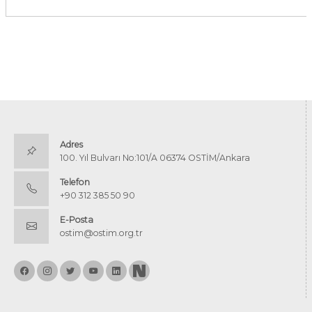
Adres
100. Yıl Bulvarı No:101/A 06374 OSTİM/Ankara
Telefon
+90 312 385 50 90
E-Posta
ostim@ostim.org.tr