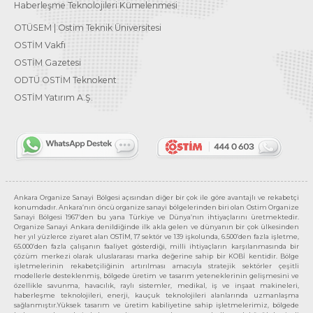
Haberleşme Teknolojileri Kümelenmesi
OTÜSEM | Ostim Teknik Üniversitesi
OSTİM Vakfı
OSTİM Gazetesi
ODTÜ OSTİM Teknokent
OSTİM Yatırım A.Ş.
Ankara Organize Sanayi Bölgesi açısından diğer bir çok ile göre avantajlı ve rekabetçi
konumdadır. Ankara’nın öncü organize sanayi bölgelerinden biri olan Ostim Organize
Sanayi Bölgesi 1967’den bu yana Türkiye ve Dünya’nın ihtiyaçlarını üretmektedir.
Organize Sanayi Ankara denildiğinde ilk akla gelen ve dünyanın bir çok ülkesinden
her yıl yüzlerce ziyaret alan OSTİM, 17 sektör ve 139 işkolunda, 6.500’den fazla işletme,
65.000’den fazla çalışanın faaliyet gösterdiği, milli ihtiyaçların karşılanmasında bir
çözüm merkezi olarak uluslararası marka değerine sahip bir KOBİ kentidir. Bölge
işletmelerinin rekabetçiliğinin artırılması amacıyla stratejik sektörler çeşitli
modellerle desteklenmiş, bölgede üretim ve tasarım yeteneklerinin gelişmesini ve
özellikle savunma, havacılık, raylı sistemler, medikal, iş ve inşaat makineleri,
haberleşme teknolojileri, enerji, kauçuk teknolojileri alanlarında uzmanlaşma
sağlanmıştır.Yüksek tasarım ve üretim kabiliyetine sahip işletmelerimiz, bölgede