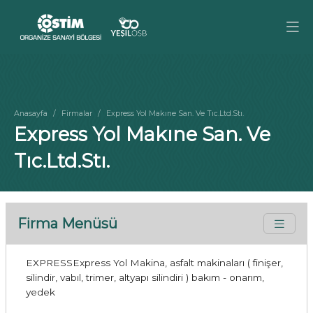
Anasayfa
Firmalar
Express Yol Makıne San. Ve Tıc.Ltd.Stı.
Express Yol Makıne San. Ve
Tıc.Ltd.Stı.
Firma Menüsü
EXPRESSExpress Yol Makina, asfalt makinaları ( finişer,
silindir, vabıl, trimer, altyapı silindiri ) bakım - onarım,
yedek