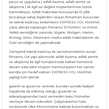
parça ve uygulama ( asfalt kazıma, asfalt serme ve
sıkıştırma ) ile ilgili siz değerli müşterilerimize hizme
tvermekteyiz. Asfalt makinaları konusunda 15 yıllık
tecrübeye sahip kişilerden oluşan firmamızın kurucuları
ve teknik kadrosu, birikimlerini EXPRESS YOL MAKİNA
çatısı altında toplamıştır.Firmamız DYNAPAC ve ENKA
Yetkili servisliğinin yanında, Vögele, Wirtgen, Hamm,
Bomag, Volvo, Kleemann marka asfalt makinalarının da
Özel servisliğini de yapmaktadır.
Deneyimli teknik kadrosu ile servishizmetlerini sunan
firmamız, Üst yapı işlerinizde asfalt kazıma, asfalt serme
ve sıkıştırma ile ilgili tümişlerinizde kaliteli hizmetine
devam edecektir.Müşteri memnuniyetini her zaman
kendisi için hedef edinen EXPRESS YOL MAKİNA
yaptığı tüm işlerde
garanti ve güvence vererek, bundan sonraki faaliyet
hayatında da edinmiş olduğu güvenilir ve
istikrarlıyapısından taviz vermeden kalıcı hizmetler
vermeye devam edecektir. Çalışmalarımızı hızla
sürdürerek Ülke Ekonomisine katkıda bulunmaktan ve