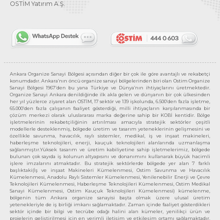
OSTİM Yatırım A.Ş.
Ankara Organize Sanayi Bölgesi açısından diğer bir çok ile göre avantajlı ve rekabetçi
konumdadır. Ankara’nın öncü organize sanayi bölgelerinden biri olan Ostim Organize
Sanayi Bölgesi 1967’den bu yana Türkiye ve Dünya’nın ihtiyaçlarını üretmektedir.
Organize Sanayi Ankara denildiğinde ilk akla gelen ve dünyanın bir çok ülkesinden
her yıl yüzlerce ziyaret alan OSTİM, 17 sektör ve 139 işkolunda, 6.500’den fazla işletme,
65.000’den fazla çalışanın faaliyet gösterdiği, milli ihtiyaçların karşılanmasında bir
çözüm merkezi olarak uluslararası marka değerine sahip bir KOBİ kentidir. Bölge
işletmelerinin rekabetçiliğinin artırılması amacıyla stratejik sektörler çeşitli
modellerle desteklenmiş, bölgede üretim ve tasarım yeteneklerinin gelişmesini ve
özellikle savunma, havacılık, raylı sistemler, medikal, iş ve inşaat makineleri,
haberleşme teknolojileri, enerji, kauçuk teknolojileri alanlarında uzmanlaşma
sağlanmıştır.Yüksek tasarım ve üretim kabiliyetine sahip işletmelerimiz, bölgede
bulunan çok sayıda iş kolunun altyapısını ve donanımını kullanarak büyük hacimli
işlere imzalarını atmaktadır. Bu stratejik sektörlerde bölgede yer alan 7 farklı
başlıktaki(İş ve inşaat Makineleri Kümelenmesi, Ostim Savunma ve Havacılık
Kümelenmesi, Anadolu Raylı Sistemler Kümelenmesi, Yenilenebilir Enerji ve Çevre
Teknolojileri Kümelenmesi, Haberleşme Teknolojileri Kümelenmesi, Ostim Medikal
Sanayi Kümelenmesi, Ostim Kauçuk Teknolojileri Kümelenmesi) kümelenme,
bölgenin tüm Ankara organize sanayisi başta olmak üzere ulusal üretim
yetenekleriyle de iş birliği imkanı sağlamaktadır. Zaman içinde faaliyet gösterdikleri
sektör içinde bir bilgi ve tecrübe odağı halini alan kümeler, yenilikçi ürün ve
projelerin geliştirilmesi için en verimli iletişim ve etkileşim ortamı sağlamaktadır.