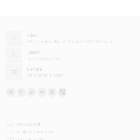
Adres
100. Yıl Bulvarı No:101/A 06374 OSTİM/Ankara
Telefon
+90 312 385 50 90
E-Posta
ostim@ostim.org.tr
OSTİM Kooperatifi
OSTİM Teknik Üniversitesi
OSTİM İstihdam Ofisi