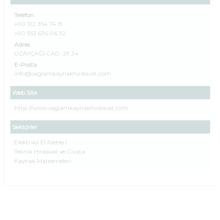
Telefon
+90 312 354 74 15
+90 553 636 06 32
Adres
UZAYÇAĞI CAD. 29 34
E-Posta
info@saglamkaynakhirdavat.com
Web Site
http://www.saglamkaynakhirdavat.com
Sektörler
Elektrikli El Aletleri
Teknik Hırdavat ve Cıvata
Kaynak Malzemeleri