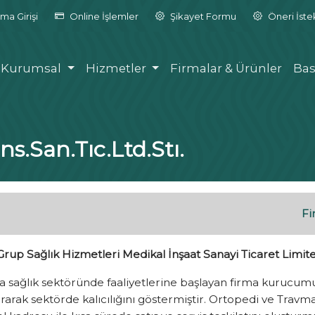
ma Girişi
Online İşlemler
Şikayet Formu
Öneri İst
Kurumsal
Hizmetler
Firmalar & Ürünler
Bas
.San.Tıc.Ltd.Stı.
Fi
up Sağlık Hizmetleri Medikal İnşaat Sanayi Ticaret Limite
da sağlık sektöründe faaliyetlerine başlayan firma kurucum
urarak sektörde kalıcılığını göstermiştir. Ortopedi ve Travmat