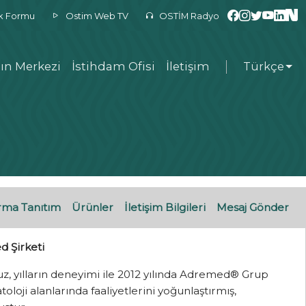
ek Formu
Ostim Web TV
OSTİM Radyo
ın Merkezi
İstihdam Ofisi
İletişim
Türkçe
rma Tanıtım
Ürünler
İletişim Bilgileri
Mesaj Gönder
d Şirketi
uz, yılların deneyimi ile 2012 yılında Adremed® Grup
oloji alanlarında faaliyetlerini yoğunlaştırmış,