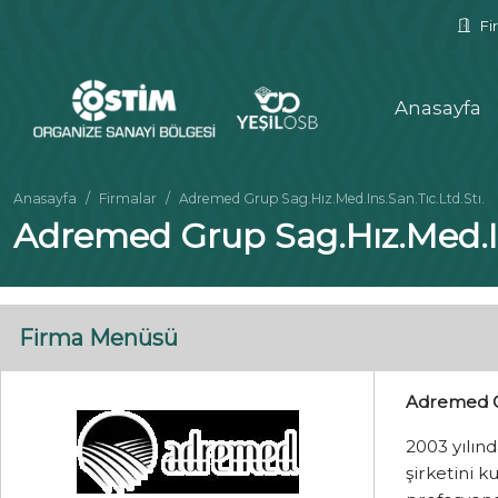
Fir
Anasayfa
Anasayfa
Firmalar
Adremed Grup Sag.Hız.Med.Ins.San.Tıc.Ltd.Stı.
Adremed Grup Sag.Hız.Med.Ins
Firma Menüsü
Adremed Gr
2003 yılın
şirketini k