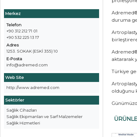
profesyonel
Adremed® G
Merkez
duruma gel
Telefon
+90 312 212 71 01
Artroplast
+90 532 225 13 17
birleştirer
Adres
1253. SOKAK (ESKİ 355) 10
Adremed® G
E-Posta
aktararak 
info@adremed.com
Türkiye ge
Web Site
Artroplast
http://www.adremed.com
olduğunu k
Sektörler
Günümüzde
Sağlık Cihazları
Sağlık Ekipmanları ve Sarf Malzemeler
ÜRÜNL
Sağlık Hizmetleri