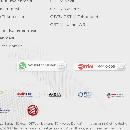
lık Kümelenmesi
OSTİM Vakfı
melenmesi
OSTİM Gazetesi
 Teknolojileri
ODTÜ OSTİM Teknokent
OSTİM Yatırım A.Ş.
emleri Kümelenmesi
lenmesi
Kümelenmesi
ze Sanayi Bölgesi 1967’den bu yana Türkiye ve Dünya’nın ihtiyaçlarını üretmektedir.
65.000’den fazla çalışanın faaliyet gösterdiği, milli ihtiyaçların karşılanmasında bir