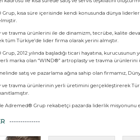
 kadrosu ile kısa sürede satış ve servis teşkilatını oluşturm
rup, kısa süre içerisinde kendi konusunda dünya liderleri 
miştir.
y ve travma ürünlerini ile de dinamizm, tecrübe, kalite d
ek tüm Türkiye'de lider firma olarak yerini almıştır.
rup, 2012 yılında başladığı ticari hayatına, kurucusunun 
yerli marka olan “WIND®” artroplasty ve travma ürünlerini
nelinde satış ve pazarlama ağına sahip olan firmamız, Dün
y ve travma ürünlerinin yerli üretimini gerçekleştirerek Tür
anıtlamıştır.
 Adremed® Grup rekabetçi pazarda liderlik misyonunu e
ER