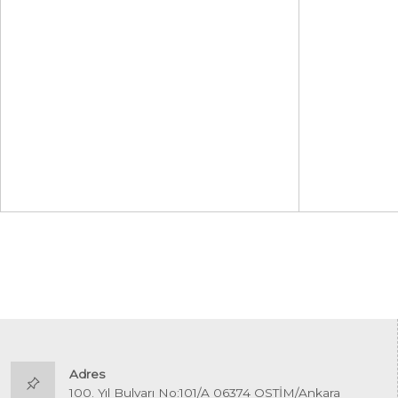
Adres
100. Yıl Bulvarı No:101/A 06374 OSTİM/Ankara