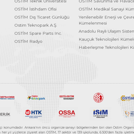
OSTİM Teknik Üniversitesi
OSTİM Savunma ve Havacı
OSTİM İstihdam Ofisi
OSTİM Medikal Sanayi Kü
OSTİM Dış Ticaret Günlüğü
Yenilenebilir Enerji ve Çevre
Kümelenmesi
Ostim Teknopark A.Ş.
Anadolu Raylı Ulaşım Sist
OSTİM Spare Parts Inc.
Kauçuk Teknolojileri Küme
OSTİM Radyo
Haberleşme Teknolojileri 
etçi konumdadır. Ankara’nın öncü organize sanayi bölgelerinden biri olan Ostim Organi
 yıl yüzlerce ziyaret alan OSTİM, 17 sektör ve 139 işkolunda, 6.500’den fazla işletme, 