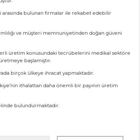
uştur.
arasında bulunan firmalar ile rekabet edebilir
evamlılığı ve müşteri memnuniyetinden doğan güveni
yerli üretim konusundaki tecrübelerini medikal sektöre
 üretmeye başlamıştır.
yada birçok ülkeye ihracat yapmaktadır.
kiye’nin ithalattan daha önemli bir payının üretim
linde bulundurmaktadır.