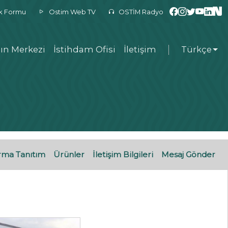
ek Formu
Ostim Web TV
OSTİM Radyo
ın Merkezi
İstihdam Ofisi
İletişim
Türkçe
rma Tanıtım
Ürünler
İletişim Bilgileri
Mesaj Gönder