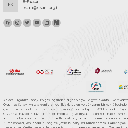
E-Posta
ostim@ostim.org.tr
Ankara Organize Sanayi Bölgesi açısından diğer bir çok ile göre avantajlı ve rekab
Organize Sanayi Ankara denildiğinde ilk akla gelen ve dünyanın bir çok ülkesinden her
çözüm merkezi olarak uluslararası marka değerine sahip bir KOBİ kentidir. Bölge iş
savunma, havacılık, raylı sistemler, medikal, iş ve inşaat makineleri, haberleşme 
kolunun altyapısını ve donanımını kullanarak büyük hacimli işlere imzalarını atmak
Kümelenmesi, Yenilenebilir Enerji ve Çevre Teknolojileri Kümelenmesi, Haberleşm
üzere ulusal üretim yetenekleriyle de iş birliği imkanı sağlamaktadır. Zaman içinde 