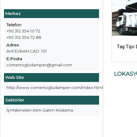
Merkez
Telefon
+90 312 354 10 72
+90 312 354 72 88
Adres
Taş Tip
AHİ EVRAN CAD. 101
E-Posta
comertogludamper@gmail.com
LOKAS
Web Site
http://www.comertogludamper.com/index.html
Sektörler
İş Makineleri Alım-Satım-Kiralama