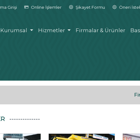
ma Girişi
Online İşlemler
Şikayet Formu
Öneri İst
Kurumsal
Hizmetler
Firmalar & Ürünler
Bas
.
Fi
ER