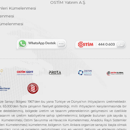
OSTİM Yatırım A.Ş.
emleri Kümelenmesi
lenmesi
Kümelenmesi
ze Sanayi Bölgesi 1967’den bu yana Türkiye ve Dünya’nın ihtiyaçlarını üretmektedir.
65.000’den fazla çalışanın faaliyet gösterdiği, milli ihtiyaçların karşılanmasında bir
rle desteklenmiş, bölgede üretim ve tasarım yeteneklerinin gelişmesini ve özellikle
 tasarım ve üretim kabiliyetine sahip işletmelerimiz, bölgede bulunan çok sayıda iş
neleri Kümelenmesi, Ostim Savunma ve Havacılık Kümelenmesi, Anadolu Raylı Sistemler
jileri Kümelenmesi) kümelenme, bölgenin tüm Ankara organize sanayisi başta olmak
ilikçi ürün ve projelerin geliştirilmesi için en verimli iletişim ve etkileşim ortamı