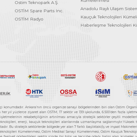
Kümelenmesi
Ostim Teknopark A.Ş.
Anadolu Raylı Ulaşım Sist
OSTİM Spare Parts Inc.
Kauçuk Teknolojileri Küme
OSTİM Radyo
Haberleşme Teknolojileri 
etçi konumdadır. Ankara’nın öncü organize sanayi bölgelerinden biri olan Ostim Organi
 yıl yüzlerce ziyaret alan OSTİM, 17 sektör ve 139 işkolunda, 6.500’den fazla işletme, 
letmelerinin rekabetçiliğinin artırılması amacıyla stratejik sektörler çeşitli modelle
teknolojileri, enerji, kauçuk teknolojileri alanlarında uzmanlaşma sağlanmıştır.Yüksek
tadır. Bu stratejik sektörlerde bölgede yer alan 7 farklı başlıktaki(İş ve inşaat Maki
e Teknolojileri Kümelenmesi, Ostim Medikal Sanayi Kümelenmesi, Ostim Kauçuk Teknolo
faaliyet gösterdikleri sektör içinde bir bilgi ve tecrübe odağı halini alan kümeler, yen