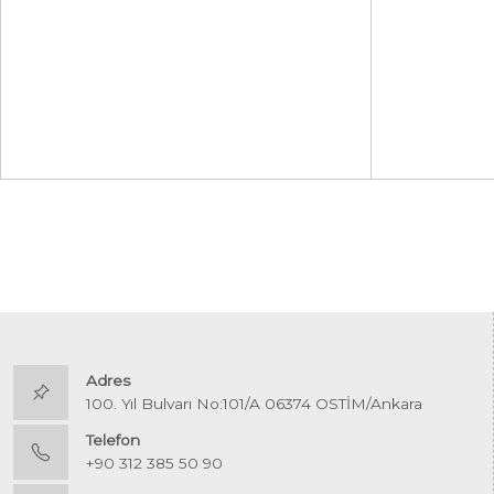
Adres
100. Yıl Bulvarı No:101/A 06374 OSTİM/Ankara
Telefon
+90 312 385 50 90