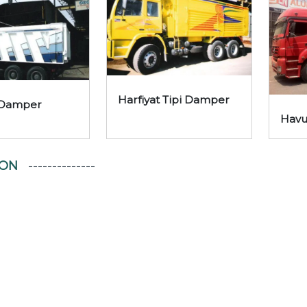
Harfiyat Tipi Damper
i Damper
Havu
YON