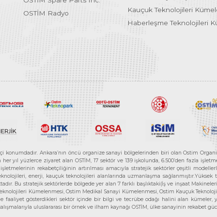
OSTİM Spare Parts Inc.
Kauçuk Teknolojileri Küme
OSTİM Radyo
Haberleşme Teknolojileri 
etçi konumdadır. Ankara’nın öncü organize sanayi bölgelerinden biri olan Ostim Organi
 yıl yüzlerce ziyaret alan OSTİM, 17 sektör ve 139 işkolunda, 6.500’den fazla işletme, 
letmelerinin rekabetçiliğinin artırılması amacıyla stratejik sektörler çeşitli modelle
teknolojileri, enerji, kauçuk teknolojileri alanlarında uzmanlaşma sağlanmıştır.Yüksek
tadır. Bu stratejik sektörlerde bölgede yer alan 7 farklı başlıktaki(İş ve inşaat Maki
e Teknolojileri Kümelenmesi, Ostim Medikal Sanayi Kümelenmesi, Ostim Kauçuk Teknolo
faaliyet gösterdikleri sektör içinde bir bilgi ve tecrübe odağı halini alan kümeler, yen
r çalışmalarıyla uluslararası bir örnek ve ilham kaynağı OSTİM, ülke sanayinin rekabet