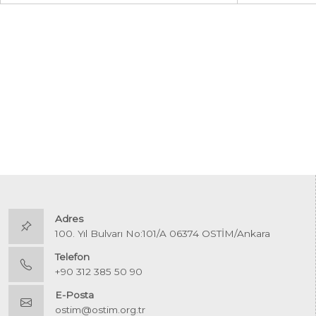
Adres
100. Yıl Bulvarı No:101/A 06374 OSTİM/Ankara
Telefon
+90 312 385 50 90
E-Posta
ostim@ostim.org.tr