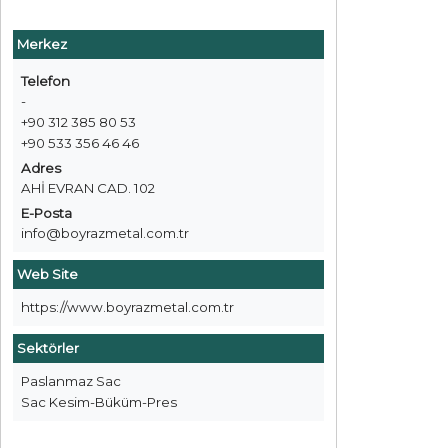
Merkez
Telefon
-
+90 312 385 80 53
+90 533 356 46 46
Adres
AHİ EVRAN CAD. 102
E-Posta
info@boyrazmetal.com.tr
Web Site
https://www.boyrazmetal.com.tr
Sektörler
Paslanmaz Sac
Sac Kesim-Büküm-Pres