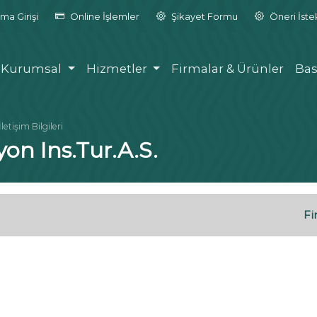
ma Girişi
Online İşlemler
Şikayet Formu
Öneri İst
Kurumsal
Hizmetler
Firmalar & Ürünler
Bas
İletişim Bilgileri
on Ins.Tur.A.S.
Fi