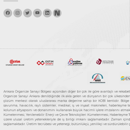
Ankara Organize Sanayi Bölgesi açısından diğer bir çok ile göre avantajlı ve rekab
Organize Sanayi Ankara denildiğinde ilk akla gelen ve dünyanın bir çok ülkesinden her
çözüm merkezi olarak uluslararası marka değerine sahip bir KOBİ kentidir. Bölge iş
savunma, havacılık, raylı sistemler, medikal, iş ve inşaat makineleri, haberleşme 
kolunun altyapısını ve donanımını kullanarak büyük hacimli işlere imzalarını atmak
Kümelenmesi, Yenilenebilir Enerji ve Çevre Teknolojileri Kümelenmesi, Haberleşm
üzere ulusal üretim yetenekleriyle de iş birliği imkanı sağlamaktadır. Zaman içinde 
sağlamaktadır. Üretim tecrübesi ve yeteneği; bütünlükçü, yenilikçi ve sürdürülebili