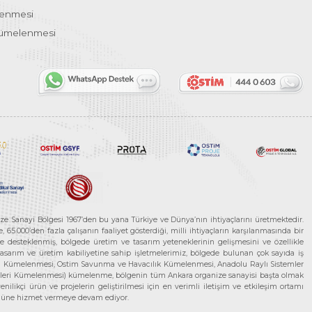
lenmesi
Kümelenmesi
ze Sanayi Bölgesi 1967’den bu yana Türkiye ve Dünya’nın ihtiyaçlarını üretmektedir.
65.000’den fazla çalışanın faaliyet gösterdiği, milli ihtiyaçların karşılanmasında bir
rle desteklenmiş, bölgede üretim ve tasarım yeteneklerinin gelişmesini ve özellikle
 tasarım ve üretim kabiliyetine sahip işletmelerimiz, bölgede bulunan çok sayıda iş
neleri Kümelenmesi, Ostim Savunma ve Havacılık Kümelenmesi, Anadolu Raylı Sistemler
jileri Kümelenmesi) kümelenme, bölgenin tüm Ankara organize sanayisi başta olmak
ilikçi ürün ve projelerin geliştirilmesi için en verimli iletişim ve etkileşim ortamı
 gücüne hizmet vermeye devam ediyor.