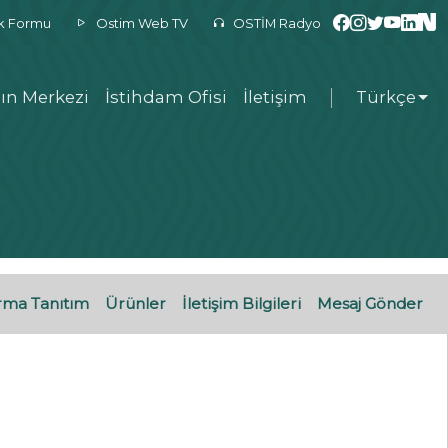
ek Formu
Ostim Web TV
OSTİM Radyo
ın Merkezi
İstihdam Ofisi
İletişim
Türkçe
rma Tanıtım
Ürünler
İletişim Bilgileri
Mesaj Gönder