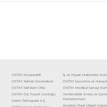
OSTİM Kooperatifi
İş ve İnşaat Makineleri Kü
OSTİM Teknik Üniversitesi
OSTİM Savunma ve Havacı
OSTİM İstihdam Ofisi
OSTİM Medikal Sanayi Kü
OSTİM Dış Ticaret Günlüğü
Yenilenebilir Enerji ve Çevre
Kümelenmesi
Ostim Teknopark A.Ş.
Anadolu Raylı Ulaşım Sist