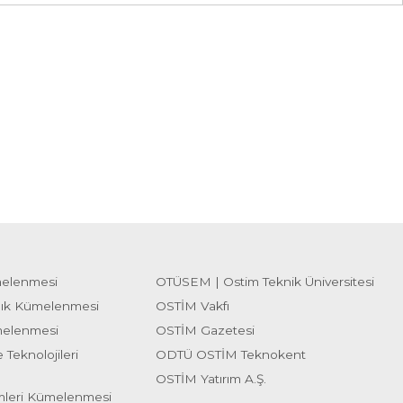
melenmesi
OTÜSEM | Ostim Teknik Üniversitesi
lık Kümelenmesi
OSTİM Vakfı
melenmesi
OSTİM Gazetesi
 Teknolojileri
ODTÜ OSTİM Teknokent
OSTİM Yatırım A.Ş.
emleri Kümelenmesi