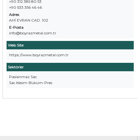
+90 312 385 80 53
+90 533 356 46 46
Adres
AHİ EVRAN CAD. 102
E-Posta
info@boyrazmetal.com.tr
Web Site
https://www.boyrazmetal.com.tr
Sektörler
Paslanmaz Sac
Sac Kesim-Büküm-Pres