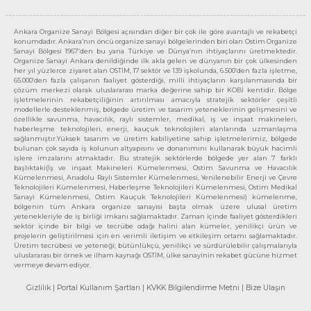
Ankara Organize Sanayi Bölgesi açısından diğer bir çok ile göre avantajlı ve rekabetçi
konumdadır. Ankara’nın öncü organize sanayi bölgelerinden biri olan Ostim Organize
Sanayi Bölgesi 1967’den bu yana Türkiye ve Dünya’nın ihtiyaçlarını üretmektedir.
Organize Sanayi Ankara denildiğinde ilk akla gelen ve dünyanın bir çok ülkesinden
her yıl yüzlerce ziyaret alan OSTİM, 17 sektör ve 139 işkolunda, 6.500’den fazla işletme,
65.000’den fazla çalışanın faaliyet gösterdiği, milli ihtiyaçların karşılanmasında bir
çözüm merkezi olarak uluslararası marka değerine sahip bir KOBİ kentidir. Bölge
işletmelerinin rekabetçiliğinin artırılması amacıyla stratejik sektörler çeşitli
modellerle desteklenmiş, bölgede üretim ve tasarım yeteneklerinin gelişmesini ve
özellikle savunma, havacılık, raylı sistemler, medikal, iş ve inşaat makineleri,
haberleşme teknolojileri, enerji, kauçuk teknolojileri alanlarında uzmanlaşma
sağlanmıştır.Yüksek tasarım ve üretim kabiliyetine sahip işletmelerimiz, bölgede
bulunan çok sayıda iş kolunun altyapısını ve donanımını kullanarak büyük hacimli
işlere imzalarını atmaktadır. Bu stratejik sektörlerde bölgede yer alan 7 farklı
başlıktaki(İş ve inşaat Makineleri Kümelenmesi, Ostim Savunma ve Havacılık
Kümelenmesi, Anadolu Raylı Sistemler Kümelenmesi, Yenilenebilir Enerji ve Çevre
Teknolojileri Kümelenmesi, Haberleşme Teknolojileri Kümelenmesi, Ostim Medikal
Sanayi Kümelenmesi, Ostim Kauçuk Teknolojileri Kümelenmesi) kümelenme,
bölgenin tüm Ankara organize sanayisi başta olmak üzere ulusal üretim
yetenekleriyle de iş birliği imkanı sağlamaktadır. Zaman içinde faaliyet gösterdikleri
sektör içinde bir bilgi ve tecrübe odağı halini alan kümeler, yenilikçi ürün ve
projelerin geliştirilmesi için en verimli iletişim ve etkileşim ortamı sağlamaktadır.
Üretim tecrübesi ve yeteneği; bütünlükçü, yenilikçi ve sürdürülebilir çalışmalarıyla
uluslararası bir örnek ve ilham kaynağı OSTİM, ülke sanayinin rekabet gücüne hizmet
vermeye devam ediyor.
Gizlilik
| Portal Kullanım Şartları
| KVKK Bilgilendirme Metni
| Bize Ulaşın