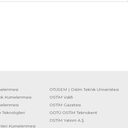
melenmesi
OTÜSEM | Ostim Teknik Üniversitesi
lık Kümelenmesi
OSTİM Vakfı
melenmesi
OSTİM Gazetesi
 Teknolojileri
ODTÜ OSTİM Teknokent
OSTİM Yatırım A.Ş.
emleri Kümelenmesi