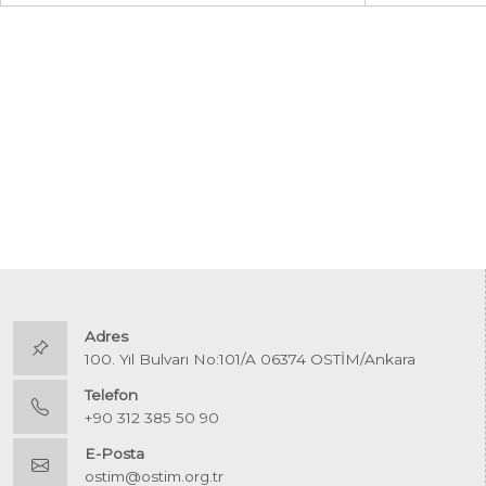
Adres
100. Yıl Bulvarı No:101/A 06374 OSTİM/Ankara
Telefon
+90 312 385 50 90
E-Posta
ostim@ostim.org.tr