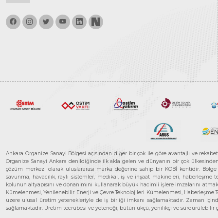
Ankara Organize Sanayi Bölgesi açısından diğer bir çok ile göre avantajlı ve rekab
Organize Sanayi Ankara denildiğinde ilk akla gelen ve dünyanın bir çok ülkesinden her
çözüm merkezi olarak uluslararası marka değerine sahip bir KOBİ kentidir. Bölge iş
savunma, havacılık, raylı sistemler, medikal, iş ve inşaat makineleri, haberleşme 
kolunun altyapısını ve donanımını kullanarak büyük hacimli işlere imzalarını atmak
Kümelenmesi, Yenilenebilir Enerji ve Çevre Teknolojileri Kümelenmesi, Haberleşm
üzere ulusal üretim yetenekleriyle de iş birliği imkanı sağlamaktadır. Zaman içinde 
sağlamaktadır. Üretim tecrübesi ve yeteneği; bütünlükçü, yenilikçi ve sürdürülebili