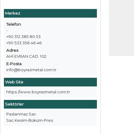
Merkez
Telefon
-
+90 312 385 80 53
+90 533 356 46 46
Adres
AHİ EVRAN CAD. 102
E-Posta
info@boyrazmetal.com.tr
Web Site
https://www.boyrazmetal.com.tr
Sektörler
Paslanmaz Sac
Sac Kesim-Büküm-Pres