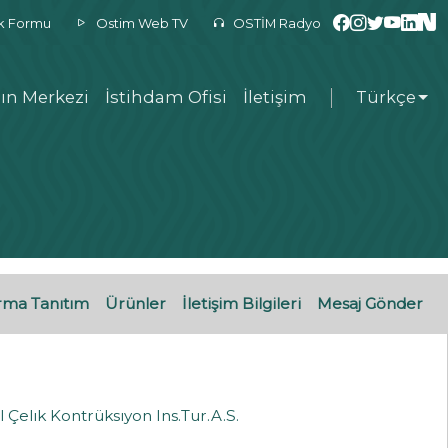
ek Formu
Ostim Web TV
OSTİM Radyo
ın Merkezi
İstihdam Ofisi
İletişim
Türkçe
rma Tanıtım
Ürünler
İletişim Bilgileri
Mesaj Gönder
 Çelık Kontrüksıyon Ins.Tur.A.S.