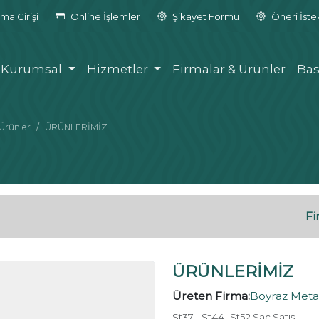
ma Girişi
Online İşlemler
Şikayet Formu
Öneri İst
Kurumsal
Hizmetler
Firmalar & Ürünler
Bas
Ürünler
ÜRÜNLERİMİZ
Fi
ÜRÜNLERİMİZ
Üreten Firma:
Boyraz Metal
St37 - St44- St52 Sac Satışı