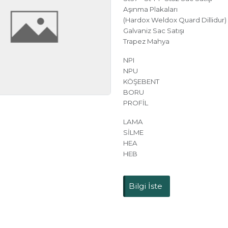
Aşınma Plakaları
(Hardox Weldox Quard Dillidur)
Galvaniz Sac Satışı
Trapez Mahya
NPI
NPU
KÖŞEBENT
BORU
PROFİL
LAMA
SİLME
HEA
HEB
Bilgi İste