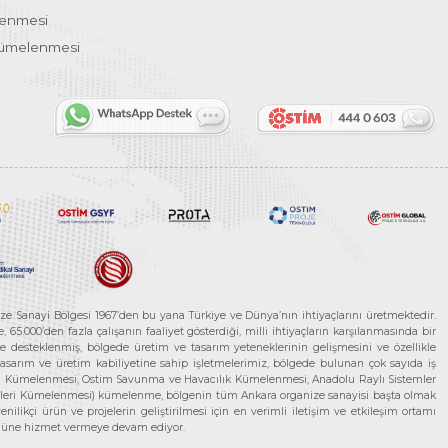
lenmesi
Kümelenmesi
ze Sanayi Bölgesi 1967’den bu yana Türkiye ve Dünya’nın ihtiyaçlarını üretmektedir.
65.000’den fazla çalışanın faaliyet gösterdiği, milli ihtiyaçların karşılanmasında bir
rle desteklenmiş, bölgede üretim ve tasarım yeteneklerinin gelişmesini ve özellikle
 tasarım ve üretim kabiliyetine sahip işletmelerimiz, bölgede bulunan çok sayıda iş
neleri Kümelenmesi, Ostim Savunma ve Havacılık Kümelenmesi, Anadolu Raylı Sistemler
jileri Kümelenmesi) kümelenme, bölgenin tüm Ankara organize sanayisi başta olmak
ilikçi ürün ve projelerin geliştirilmesi için en verimli iletişim ve etkileşim ortamı
 gücüne hizmet vermeye devam ediyor.