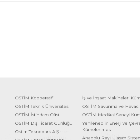
OSTİM Kooperatifi
İş ve İnşaat Makineleri Kü
OSTİM Teknik Üniversitesi
OSTİM Savunma ve Havacı
OSTİM İstihdam Ofisi
OSTİM Medikal Sanayi Kü
OSTİM Dış Ticaret Günlüğü
Yenilenebilir Enerji ve Çevre
Kümelenmesi
Ostim Teknopark A.Ş.
Anadolu Raylı Ulaşım Sist