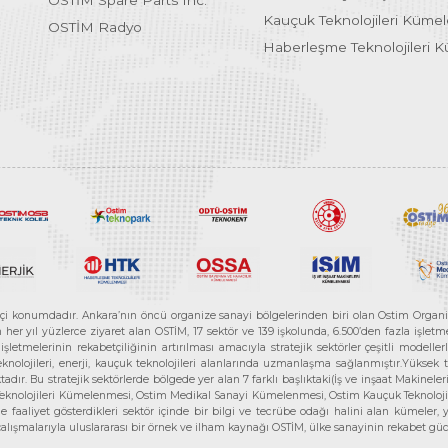
OSTİM Spare Parts Inc.
Kauçuk Teknolojileri Küme
OSTİM Radyo
Haberleşme Teknolojileri 
etçi konumdadır. Ankara’nın öncü organize sanayi bölgelerinden biri olan Ostim Organi
 yıl yüzlerce ziyaret alan OSTİM, 17 sektör ve 139 işkolunda, 6.500’den fazla işletme, 
letmelerinin rekabetçiliğinin artırılması amacıyla stratejik sektörler çeşitli modelle
teknolojileri, enerji, kauçuk teknolojileri alanlarında uzmanlaşma sağlanmıştır.Yüksek
tadır. Bu stratejik sektörlerde bölgede yer alan 7 farklı başlıktaki(İş ve inşaat Maki
e Teknolojileri Kümelenmesi, Ostim Medikal Sanayi Kümelenmesi, Ostim Kauçuk Teknolo
faaliyet gösterdikleri sektör içinde bir bilgi ve tecrübe odağı halini alan kümeler, yen
r çalışmalarıyla uluslararası bir örnek ve ilham kaynağı OSTİM, ülke sanayinin rekabet