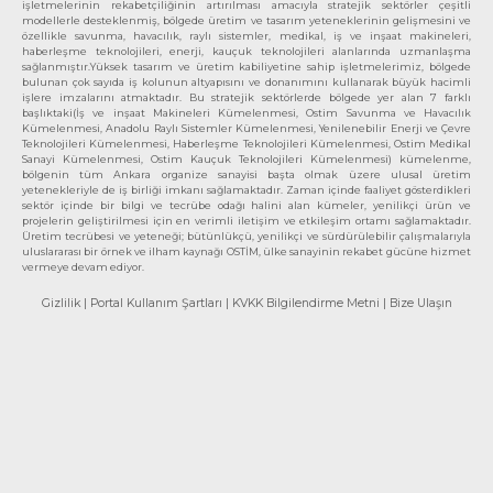
işletmelerinin rekabetçiliğinin artırılması amacıyla stratejik sektörler çeşitli
modellerle desteklenmiş, bölgede üretim ve tasarım yeteneklerinin gelişmesini ve
özellikle savunma, havacılık, raylı sistemler, medikal, iş ve inşaat makineleri,
haberleşme teknolojileri, enerji, kauçuk teknolojileri alanlarında uzmanlaşma
sağlanmıştır.Yüksek tasarım ve üretim kabiliyetine sahip işletmelerimiz, bölgede
bulunan çok sayıda iş kolunun altyapısını ve donanımını kullanarak büyük hacimli
işlere imzalarını atmaktadır. Bu stratejik sektörlerde bölgede yer alan 7 farklı
başlıktaki(İş ve inşaat Makineleri Kümelenmesi, Ostim Savunma ve Havacılık
Kümelenmesi, Anadolu Raylı Sistemler Kümelenmesi, Yenilenebilir Enerji ve Çevre
Teknolojileri Kümelenmesi, Haberleşme Teknolojileri Kümelenmesi, Ostim Medikal
Sanayi Kümelenmesi, Ostim Kauçuk Teknolojileri Kümelenmesi) kümelenme,
bölgenin tüm Ankara organize sanayisi başta olmak üzere ulusal üretim
yetenekleriyle de iş birliği imkanı sağlamaktadır. Zaman içinde faaliyet gösterdikleri
sektör içinde bir bilgi ve tecrübe odağı halini alan kümeler, yenilikçi ürün ve
projelerin geliştirilmesi için en verimli iletişim ve etkileşim ortamı sağlamaktadır.
Üretim tecrübesi ve yeteneği; bütünlükçü, yenilikçi ve sürdürülebilir çalışmalarıyla
uluslararası bir örnek ve ilham kaynağı OSTİM, ülke sanayinin rekabet gücüne hizmet
vermeye devam ediyor.
Gizlilik
| Portal Kullanım Şartları
| KVKK Bilgilendirme Metni
| Bize Ulaşın