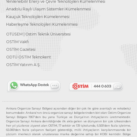
Yenilenebilir Enerji ve Çevre Teknolojileri Kümelenmesi
Anadolu Raylı Ulaşım Sistemleri Kümelenmesi
Kauçuk Teknolojileri Kümelenmesi
Haberleşme Teknolojileri Kümelenmesi
OTÜSEM | Ostim Teknik Üniversitesi
OSTİM Vakfı
OSTİM Gazetesi
ODTÜ OSTİM Teknokent
OSTİM Yatırım A.Ş.
Ankara Organize Sanayi Bölgesi açısından diğer bir çok ile göre avantajlı ve rekabetçi
konumdadır. Ankara’nın öncü organize sanayi bölgelerinden biri olan Ostim Organize
Sanayi Bölgesi 1967’den bu yana Türkiye ve Dünya’nın ihtiyaçlarını üretmektedir.
Organize Sanayi Ankara denildiğinde ilk akla gelen ve dünyanın bir çok ülkesinden
her yıl yüzlerce ziyaret alan OSTİM, 17 sektör ve 139 işkolunda, 6.500’den fazla işletme,
65.000’den fazla çalışanın faaliyet gösterdiği, milli ihtiyaçların karşılanmasında bir
çözüm merkezi olarak uluslararası marka değerine sahip bir KOBİ kentidir. Bölge