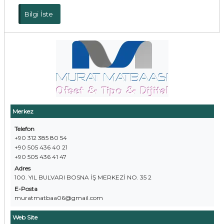
Bilgi İste
Merkez
Telefon
+90 312 385 80 54
+90 505 436 40 21
+90 505 436 41 47
Adres
100. YIL BULVARI BOSNA İŞ MERKEZİ NO. 35 2
E-Posta
muratmatbaa06@gmail.com
Web Site