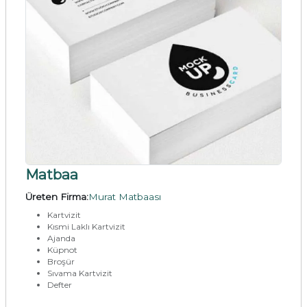
Matbaa
Üreten Firma:
Murat Matbaası
Kartvizit
Kısmi Laklı Kartvizit
Ajanda
Küpnot
Broşür
Sıvama Kartvizit
Defter