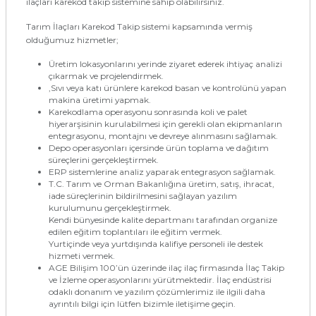
ilaçları karekod takip sistemine sahip olabilirsiniz.
Tarım İlaçları Karekod Takip sistemi kapsamında vermiş
olduğumuz hizmetler;
Üretim lokasyonlarını yerinde ziyaret ederek ihtiyaç analizi
çıkarmak ve projelendirmek.
,Sıvı veya katı ürünlere karekod basan ve kontrolünü yapan
makina üretimi yapmak.
Karekodlama operasyonu sonrasında koli ve palet
hiyerarşisinin kurulabilmesi için gerekli olan ekipmanların
entegrasyonu, montajnı ve devreye alınmasını sağlamak.
Depo operasyonları içersinde ürün toplama ve dağıtım
süreçlerini gerçekleştirmek.
ERP sistemlerine analiz yaparak entegrasyon sağlamak.
T.C. Tarım ve Orman Bakanlığına üretim, satış, ihracat,
iade süreçlerinin bildirilmesini sağlayan yazılım
kurulumunu gerçekleştirmek.
Kendi bünyesinde kalite departmanı tarafından organize
edilen eğitim toplantıları ile eğitim vermek.
Yurtiçinde veya yurtdışında kalifiye personeli ile destek
hizmeti vermek.
AGE Bilişim 100’ün üzerinde ilaç ilaç firmasında İlaç Takip
ve İzleme operasyonlarını yürütmektedir. İlaç endüstrisi
odaklı donanım ve yazılım çözümlerimiz ile ilgili daha
ayrıntılı bilgi için lütfen bizimle iletişime geçin.