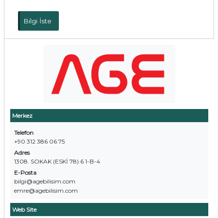
Bilgi İste
Merkez
Telefon
+90 312 386 06 75
Adres
1308. SOKAK (ESKİ 78) 6 1-B-4
E-Posta
bilgi@agebilisim.com
emre@agebilisim.com
Web Site