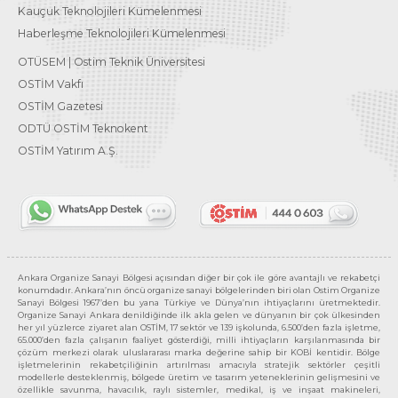
Kauçuk Teknolojileri Kümelenmesi
Haberleşme Teknolojileri Kümelenmesi
OTÜSEM | Ostim Teknik Üniversitesi
OSTİM Vakfı
OSTİM Gazetesi
ODTÜ OSTİM Teknokent
OSTİM Yatırım A.Ş.
Ankara Organize Sanayi Bölgesi açısından diğer bir çok ile göre avantajlı ve rekabetçi
konumdadır. Ankara’nın öncü organize sanayi bölgelerinden biri olan Ostim Organize
Sanayi Bölgesi 1967’den bu yana Türkiye ve Dünya’nın ihtiyaçlarını üretmektedir.
Organize Sanayi Ankara denildiğinde ilk akla gelen ve dünyanın bir çok ülkesinden
her yıl yüzlerce ziyaret alan OSTİM, 17 sektör ve 139 işkolunda, 6.500’den fazla işletme,
65.000’den fazla çalışanın faaliyet gösterdiği, milli ihtiyaçların karşılanmasında bir
çözüm merkezi olarak uluslararası marka değerine sahip bir KOBİ kentidir. Bölge
işletmelerinin rekabetçiliğinin artırılması amacıyla stratejik sektörler çeşitli
modellerle desteklenmiş, bölgede üretim ve tasarım yeteneklerinin gelişmesini ve
özellikle savunma, havacılık, raylı sistemler, medikal, iş ve inşaat makineleri,