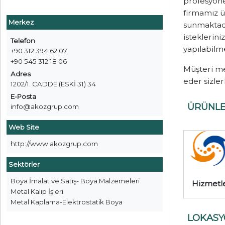
profesyone
firmamız ü
Merkez
sunmaktadı
isteklerin
Telefon
yapılabilm
+90 312 394 62 07
+90 545 312 18 06
Müşteri me
Adres
eder sizler
1202/1. CADDE (ESKİ 31) 34
E-Posta
ÜRÜNL
info@akozgrup.com
Web Site
http://www.akozgrup.com
Sektörler
Boya İmalat ve Satış- Boya Malzemeleri
Hizmetl
Metal Kalıp İşleri
Metal Kaplama-Elektrostatik Boya
LOKAS