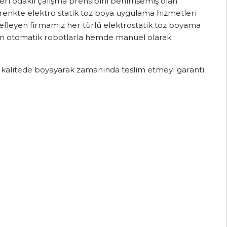
eri odaklı çalışma prensibini benimsemiş olan
renkte elektro statik toz boya uygulama hizmetleri
edefleyen firmamız her türlü elektrostatik toz boyama
em otomatik robotlarla hemde manuel olarak
 kalitede boyayarak zamanında teslim etmeyi garanti