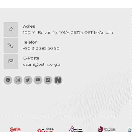
Adres
100. Yıl Bulvarı No:101/A 06374 OSTİM/Ankara
Telefon
+90 312 385 50 90
E-Posta
ostim@ostim.org.tr