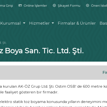
ma Girişi
Online İşlemler
Şikayet Formu
Öneri İst
Kurumsal
Hizmetler
Firmalar & Ürünler
Bas
 Şti.
 Boya San. Tic. Ltd. Şti.
Fi
da kurulan AK-ÖZ Grup Ltd. Şti. Ostim OSB' de 600 metre kar
 ile faaliyet gösteren bir firmadır.
lektro statik toz boyama konusunda yılların deneyimini m