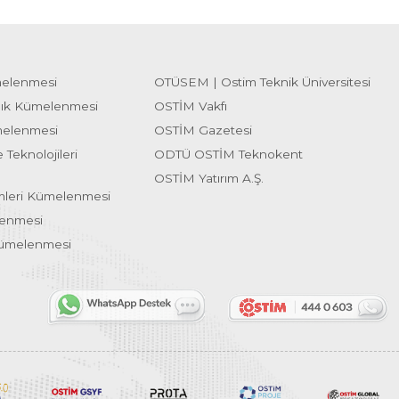
melenmesi
OTÜSEM | Ostim Teknik Üniversitesi
lık Kümelenmesi
OSTİM Vakfı
melenmesi
OSTİM Gazetesi
 Teknolojileri
ODTÜ OSTİM Teknokent
OSTİM Yatırım A.Ş.
emleri Kümelenmesi
lenmesi
Kümelenmesi