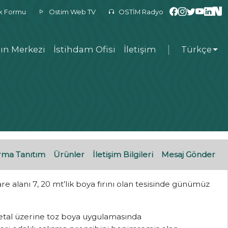
ek Formu
Ostim Web TV
OSTİM Radyo
ın Merkezi
İstihdam Ofisi
İletişim
Türkçe
rma Tanıtım
Ürünler
İletişim Bilgileri
Mesaj Gönder
e alanı 7, 20 mt’lik boya fırını olan tesisinde günümüz
etal üzerine toz boya uygulamasında