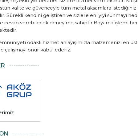
lleşmiş ekibiyle beraber sizlere hizmet vermektedir. Müşt
stün kalite ve güvenceyle tüm metal aksamlara istediğiniz 
r. Sürekli kendini geliştiren ve sizlere en iyiyi sunmayı h
ize cevap verebilecek deneyime sahiptir.Boyama işlemi h
ektedir.
mnuniyeti odaklı hizmet anlayışımızla malzemenizi en üst
le çalışmayı onur kabul ederiz.
ER
erimiz
YON