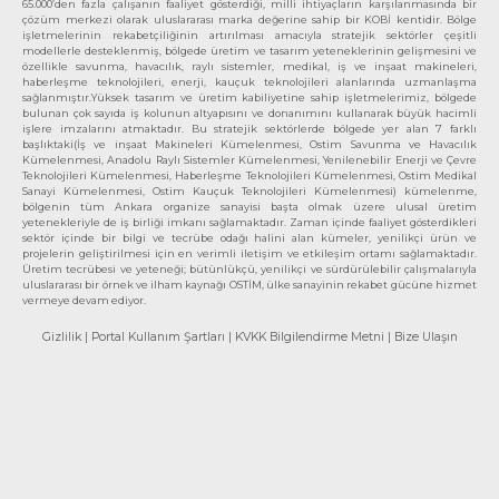
65.000’den fazla çalışanın faaliyet gösterdiği, milli ihtiyaçların karşılanmasında bir
çözüm merkezi olarak uluslararası marka değerine sahip bir KOBİ kentidir. Bölge
işletmelerinin rekabetçiliğinin artırılması amacıyla stratejik sektörler çeşitli
modellerle desteklenmiş, bölgede üretim ve tasarım yeteneklerinin gelişmesini ve
özellikle savunma, havacılık, raylı sistemler, medikal, iş ve inşaat makineleri,
haberleşme teknolojileri, enerji, kauçuk teknolojileri alanlarında uzmanlaşma
sağlanmıştır.Yüksek tasarım ve üretim kabiliyetine sahip işletmelerimiz, bölgede
bulunan çok sayıda iş kolunun altyapısını ve donanımını kullanarak büyük hacimli
işlere imzalarını atmaktadır. Bu stratejik sektörlerde bölgede yer alan 7 farklı
başlıktaki(İş ve inşaat Makineleri Kümelenmesi, Ostim Savunma ve Havacılık
Kümelenmesi, Anadolu Raylı Sistemler Kümelenmesi, Yenilenebilir Enerji ve Çevre
Teknolojileri Kümelenmesi, Haberleşme Teknolojileri Kümelenmesi, Ostim Medikal
Sanayi Kümelenmesi, Ostim Kauçuk Teknolojileri Kümelenmesi) kümelenme,
bölgenin tüm Ankara organize sanayisi başta olmak üzere ulusal üretim
yetenekleriyle de iş birliği imkanı sağlamaktadır. Zaman içinde faaliyet gösterdikleri
sektör içinde bir bilgi ve tecrübe odağı halini alan kümeler, yenilikçi ürün ve
projelerin geliştirilmesi için en verimli iletişim ve etkileşim ortamı sağlamaktadır.
Üretim tecrübesi ve yeteneği; bütünlükçü, yenilikçi ve sürdürülebilir çalışmalarıyla
uluslararası bir örnek ve ilham kaynağı OSTİM, ülke sanayinin rekabet gücüne hizmet
vermeye devam ediyor.
Gizlilik
| Portal Kullanım Şartları
| KVKK Bilgilendirme Metni
| Bize Ulaşın