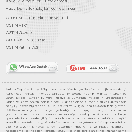
Kauçuk Teknolojileri Kümelenmesi
Haberleşme Teknolojileri Kümelenmesi
OTÜSEM | Ostim Teknik Üniversitesi
OSTİM Vakfı
OSTİM Gazetesi
ODTÜ OSTİM Teknokent
OSTİM Yatırım A.Ş.
Ankara Organize Sanayi Bölgesi açısından diğer bir çok ile göre avantajlı ve rekabetçi
konumdadır. Ankara’nın öncü organize sanayi bölgelerinden biri olan Ostim Organize
Sanayi Bölgesi 1967’den bu yana Türkiye ve Dünya’nın ihtiyaçlarını üretmektedir.
Organize Sanayi Ankara denildiğinde ilk akla gelen ve dünyanın bir çok ülkesinden
her yıl yüzlerce ziyaret alan OSTİM, 17 sektör ve 139 işkolunda, 6.500’den fazla işletme,
65.000’den fazla çalışanın faaliyet gösterdiği, milli ihtiyaçların karşılanmasında bir
çözüm merkezi olarak uluslararası marka değerine sahip bir KOBİ kentidir. Bölge
işletmelerinin rekabetçiliğinin artırılması amacıyla stratejik sektörler çeşitli
modellerle desteklenmiş, bölgede üretim ve tasarım yeteneklerinin gelişmesini ve
özellikle savunma, havacılık, raylı sistemler, medikal, iş ve inşaat makineleri,
haberleşme teknolojileri, enerji, kauçuk teknolojileri alanlarında uzmanlaşma