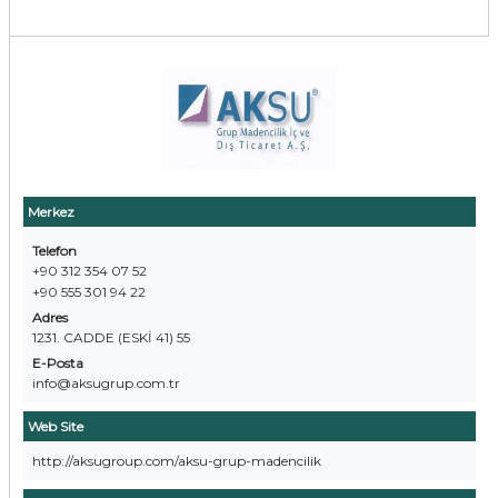
Merkez
Telefon
+90 312 354 07 52
+90 555 301 94 22
Adres
1231. CADDE (ESKİ 41) 55
E-Posta
info@aksugrup.com.tr
Web Site
http://aksugroup.com/aksu-grup-madencilik