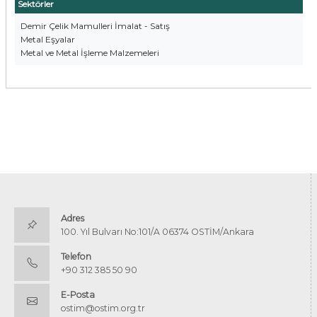
Sektörler
Demir Çelik Mamulleri İmalat - Satış
Metal Eşyalar
Metal ve Metal İşleme Malzemeleri
Adres
100. Yıl Bulvarı No:101/A 06374 OSTİM/Ankara
Telefon
+90 312 385 50 90
E-Posta
ostim@ostim.org.tr