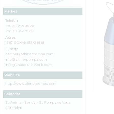
Merkez
Telefon
+90 312 235 00 26
+90 312 354 71 68
Adres
1567. SOKAK (ESKİ 8) 61
E-Posta
baltiner@altinerpompa.com
info@altinerpompa.com
info@anadolu-elektrik.com
Web Site
http://www.altinerpompa.com
Sektörler
Su Arıtma - Sondaj - Su Pompa ve Vana
Sistemleri