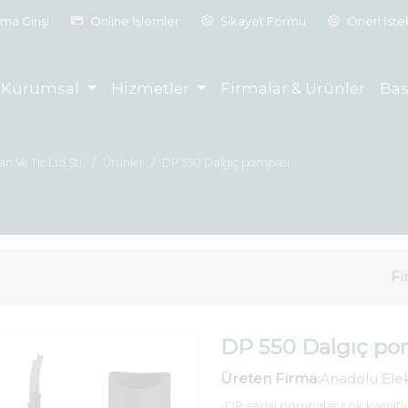
ma Girişi
Online İşlemler
Şikayet Formu
Öneri İst
Kurumsal
Hizmetler
Firmalar & Ürünler
Bas
.Ve Tic.Ltd.Şti.
Ürünler
DP 550 Dalgıç pompası
Fi
DP 550 Dalgıç po
Üreten Firma:
Anadolu Elekt
-DP serisi pompalar çok kanatl