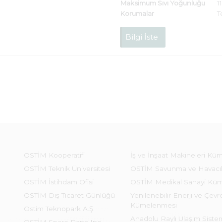
Maksimum Sıvı Yoğunluğu
1
Korumalar
T
Bilgi İste
OSTİM Kooperatifi
İş ve İnşaat Makineleri Kü
OSTİM Teknik Üniversitesi
OSTİM Savunma ve Havacı
OSTİM İstihdam Ofisi
OSTİM Medikal Sanayi Kü
OSTİM Dış Ticaret Günlüğü
Yenilenebilir Enerji ve Çevre
Kümelenmesi
Ostim Teknopark A.Ş.
Anadolu Raylı Ulaşım Sist