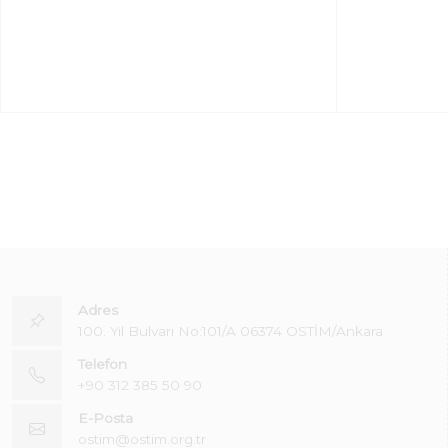
Adres
100. Yıl Bulvarı No:101/A 06374 OSTİM/Ankara
Telefon
+90 312 385 50 90
E-Posta
ostim@ostim.org.tr