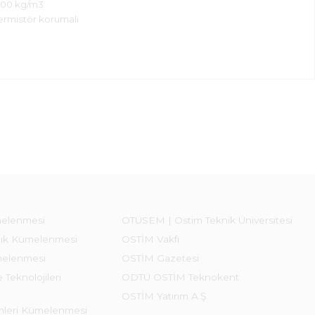
100 kg/m3
ermistör korumalı
melenmesi
OTÜSEM | Ostim Teknik Üniversitesi
lık Kümelenmesi
OSTİM Vakfı
melenmesi
OSTİM Gazetesi
 Teknolojileri
ODTÜ OSTİM Teknokent
OSTİM Yatırım A.Ş.
emleri Kümelenmesi