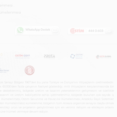
lenmesi
Kümelenmesi
ze Sanayi Bölgesi 1967’den bu yana Türkiye ve Dünya’nın ihtiyaçlarını üretmektedir.
65.000’den fazla çalışanın faaliyet gösterdiği, milli ihtiyaçların karşılanmasında bir
rle desteklenmiş, bölgede üretim ve tasarım yeteneklerinin gelişmesini ve özellikle
 tasarım ve üretim kabiliyetine sahip işletmelerimiz, bölgede bulunan çok sayıda iş
neleri Kümelenmesi, Ostim Savunma ve Havacılık Kümelenmesi, Anadolu Raylı Sistemler
jileri Kümelenmesi) kümelenme, bölgenin tüm Ankara organize sanayisi başta olmak
ilikçi ürün ve projelerin geliştirilmesi için en verimli iletişim ve etkileşim ortamı
 gücüne hizmet vermeye devam ediyor.