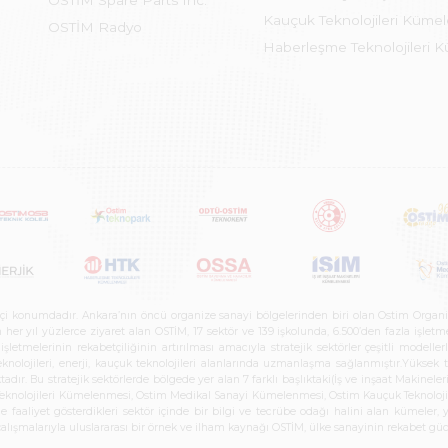
OSTİM Spare Parts Inc.
Kauçuk Teknolojileri Küme
OSTİM Radyo
Haberleşme Teknolojileri 
etçi konumdadır. Ankara’nın öncü organize sanayi bölgelerinden biri olan Ostim Organi
 yıl yüzlerce ziyaret alan OSTİM, 17 sektör ve 139 işkolunda, 6.500’den fazla işletme, 
letmelerinin rekabetçiliğinin artırılması amacıyla stratejik sektörler çeşitli modelle
teknolojileri, enerji, kauçuk teknolojileri alanlarında uzmanlaşma sağlanmıştır.Yüksek
tadır. Bu stratejik sektörlerde bölgede yer alan 7 farklı başlıktaki(İş ve inşaat Maki
e Teknolojileri Kümelenmesi, Ostim Medikal Sanayi Kümelenmesi, Ostim Kauçuk Teknolo
faaliyet gösterdikleri sektör içinde bir bilgi ve tecrübe odağı halini alan kümeler, yen
r çalışmalarıyla uluslararası bir örnek ve ilham kaynağı OSTİM, ülke sanayinin rekabet