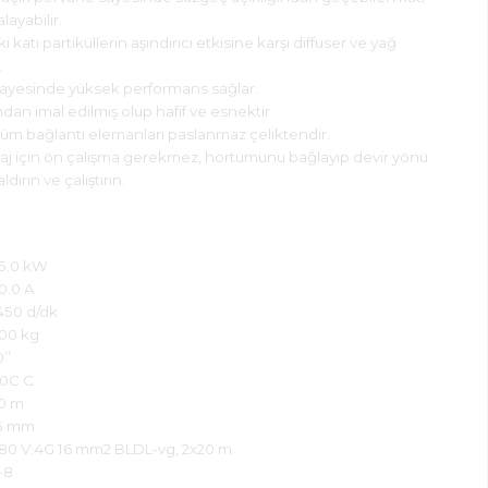
layabilir.
katı partiküllerin aşındırıcı etkisine karşı diffuser ve yağ
.
sayesinde yüksek performans sağlar.
an imal edilmiş olup hafif ve esnektir
üm bağlantı elemanları paslanmaz çeliktendir.
aj için ön çalışma gerekmez, hortumunu bağlayıp devir yönü
ırın ve çalıştırın.
5.0 kW
0.0 A
450 d/dk
00 kg
’’
0C C
0 m
5 mm
80 V:4G 16 mm2 BLDL-vg, 2x20 m
-8