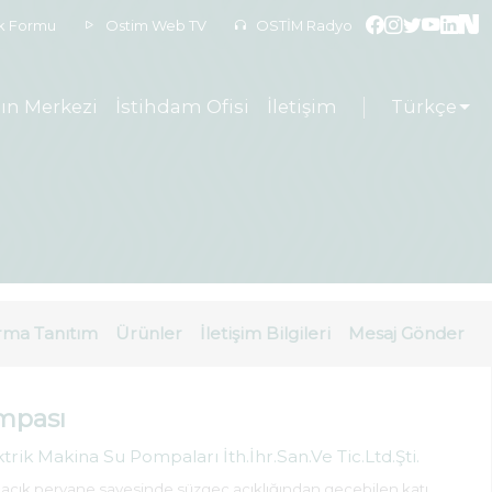
ek Formu
Ostim Web TV
OSTİM Radyo
ın Merkezi
İstihdam Ofisi
İletişim
Türkçe
rma Tanıtım
Ürünler
İletişim Bilgileri
Mesaj Gönder
mpası
rik Makina Su Pompaları İth.İhr.San.Ve Tic.Ltd.Şti.
ı açık pervane sayesinde süzgeç açıklığından geçebilen katı