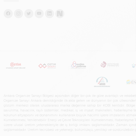
Ankara Organize Sanayi Bölgesi açısından diğer bir çok ile göre avantajlı ve rekab
Organize Sanayi Ankara denildiğinde ilk akla gelen ve dünyanın bir çok ülkesinden her
çözüm merkezi olarak uluslararası marka değerine sahip bir KOBİ kentidir. Bölge iş
savunma, havacılık, raylı sistemler, medikal, iş ve inşaat makineleri, haberleşme 
kolunun altyapısını ve donanımını kullanarak büyük hacimli işlere imzalarını atmak
Kümelenmesi, Yenilenebilir Enerji ve Çevre Teknolojileri Kümelenmesi, Haberleşm
üzere ulusal üretim yetenekleriyle de iş birliği imkanı sağlamaktadır. Zaman içinde 
sağlamaktadır. Üretim tecrübesi ve yeteneği; bütünlükçü, yenilikçi ve sürdürülebili