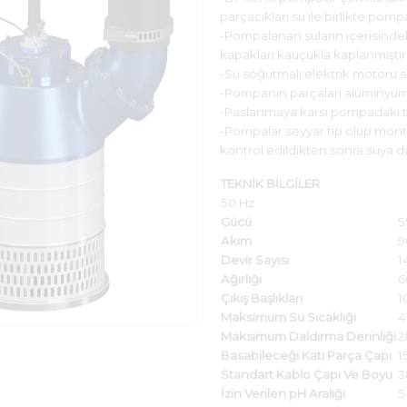
parçacıkları su ile birlikte pompa
-Pompalanan suların içerisindeki 
kapakları kauçukla kaplanmıştır
-Su soğutmalı elektrik motoru 
-Pompanın parçaları alüminyumd
-Paslanmaya karsı pompadaki t
-Pompalar seyyar tip olup mont
kontrol edildikten sonra suya dald
TEKNİK BİLGİLER
50 Hz
Gücü
5
Akım
9
Devir Sayısı
1
Ağırlığı
6
Çıkış Başlıkları
10
Maksimum Su Sıcaklığı
4
Maksimum Daldırma Derinliği
2
Basabileceği Katı Parça Çapı
1
Standart Kablo Çapı Ve Boyu
3
İzin Verilen pH Aralığı
5