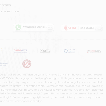
lenmesi
Kümelenmesi
ze Sanayi Bölgesi 1967’den bu yana Türkiye ve Dünya’nın ihtiyaçlarını üretmektedir.
65.000’den fazla çalışanın faaliyet gösterdiği, milli ihtiyaçların karşılanmasında bir
rle desteklenmiş, bölgede üretim ve tasarım yeteneklerinin gelişmesini ve özellikle
 tasarım ve üretim kabiliyetine sahip işletmelerimiz, bölgede bulunan çok sayıda iş
neleri Kümelenmesi, Ostim Savunma ve Havacılık Kümelenmesi, Anadolu Raylı Sistemler
jileri Kümelenmesi) kümelenme, bölgenin tüm Ankara organize sanayisi başta olmak
ilikçi ürün ve projelerin geliştirilmesi için en verimli iletişim ve etkileşim ortamı
 gücüne hizmet vermeye devam ediyor.