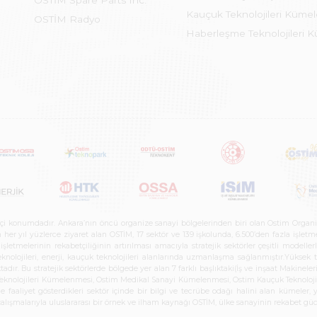
OSTİM Spare Parts Inc.
Kauçuk Teknolojileri Küme
OSTİM Radyo
Haberleşme Teknolojileri 
etçi konumdadır. Ankara’nın öncü organize sanayi bölgelerinden biri olan Ostim Organi
 yıl yüzlerce ziyaret alan OSTİM, 17 sektör ve 139 işkolunda, 6.500’den fazla işletme, 
letmelerinin rekabetçiliğinin artırılması amacıyla stratejik sektörler çeşitli modelle
teknolojileri, enerji, kauçuk teknolojileri alanlarında uzmanlaşma sağlanmıştır.Yüksek
tadır. Bu stratejik sektörlerde bölgede yer alan 7 farklı başlıktaki(İş ve inşaat Maki
e Teknolojileri Kümelenmesi, Ostim Medikal Sanayi Kümelenmesi, Ostim Kauçuk Teknolo
faaliyet gösterdikleri sektör içinde bir bilgi ve tecrübe odağı halini alan kümeler, yen
r çalışmalarıyla uluslararası bir örnek ve ilham kaynağı OSTİM, ülke sanayinin rekabet