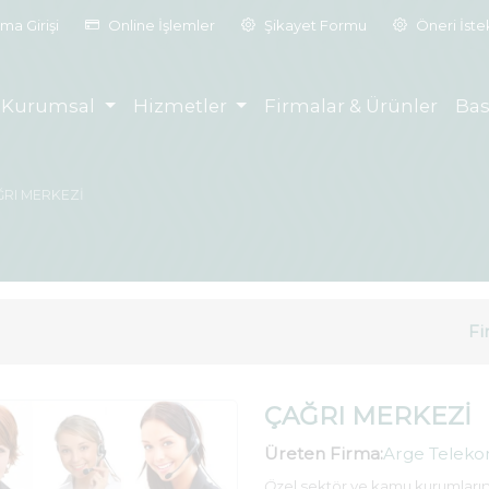
ma Girişi
Online İşlemler
Şikayet Formu
Öneri İst
Kurumsal
Hizmetler
Firmalar & Ürünler
Bas
ĞRI MERKEZİ
Fi
ÇAĞRI MERKEZİ
Üreten Firma:
Arge Telekom
Ö
zel sektör ve kamu kurumları