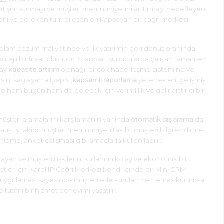
 iletişim kurmayı ve müşteri memnuniyetini arttırmayı hedefleyen
tli ve gereken tüm bileşenleri kapsayan bir çağrı merkezi
oplam çözüm maliyetinde ve ilk yatırımın geri dönüş oranında
tajlı bir fırsat oluşturur. Standart sunucularda çalışan tamamen
lay
kapasite artırım
olanağı, birçok haberleşme sistemine ve
ını sağlayan altyapısı,
kapsamlı raporlama
yetenekleri, gelişmiş
le hem bugün hem de gelecek için verimlilik ve gelir arttırıcı bir
müşteri aramalarını karşılamanın yanında
otomatik dış arama
da
satış, iş takibi, müşteri memnuniyeti takibi, müşteri bilgilendirme,
eme, anket çalışması gibi amaçlarla kullanılabilir.
n ve müşteri ilişkilerini kullanımı kolay ve ekonomik bir
tler için Karel IP Çağrı Merkezi kendi içinde bir Mini CRM
uygulaması sayesinde müşterilerle kurulan her temas kurumsal
e tutarlı bir hizmet deneyimi yaşatılır.