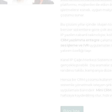
platformu, müşterileri ile etkin
işletmelere esnek, uygun maliye
çözümü sunar.
Bu çözüm yıllar içinde oluşan t
benzer sistemlere göre çok avan
IP yazılım tabanlı teknolojisi, ko
CRM yazılımına entegre
çalışmas
ses işleme ve IVR
uygulamaları i
yatırım özelliği taşır.
Karel IP Çağrı Merkezi Sistemi 
gerçekleştirebilir. Dış aramalar 
randevu takibi, kampanya düzenl
Henüz bir CRM çözümü kullanmaya
sistemle yönetmek isteyen şirke
uygulaması barındırır.
Mini CRM
hafızaya kaydedilmiş olur, hızlı v
Bilgi İste