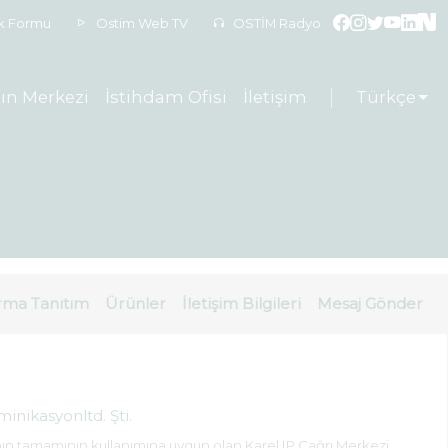
ek Formu
Ostim Web TV
OSTİM Radyo
ın Merkezi
İstihdam Ofisi
İletişim
Türkçe
rma Tanıtım
Ürünler
İletişim Bilgileri
Mesaj Gönder
inikasyonltd. Şti.
nın
tamamının kullanımına uygun olan Karel IP Çağrı Merkezi