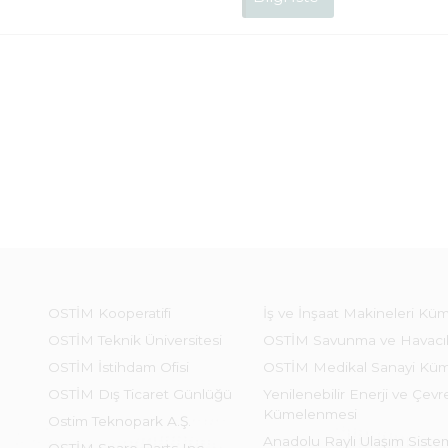
OSTİM Kooperatifi
İş ve İnşaat Makineleri Kü
OSTİM Teknik Üniversitesi
OSTİM Savunma ve Havacı
OSTİM İstihdam Ofisi
OSTİM Medikal Sanayi Kü
OSTİM Dış Ticaret Günlüğü
Yenilenebilir Enerji ve Çevre
Kümelenmesi
Ostim Teknopark A.Ş.
Anadolu Raylı Ulaşım Sist