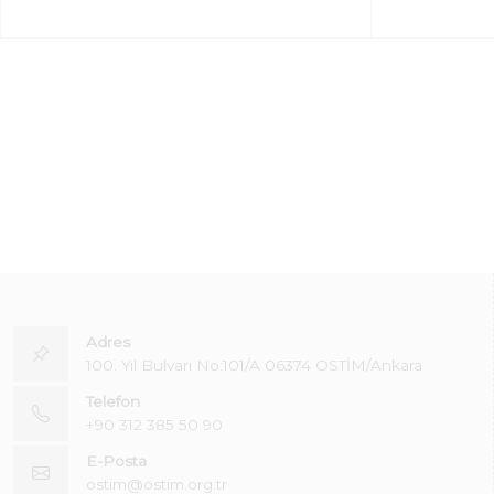
Adres
100. Yıl Bulvarı No:101/A 06374 OSTİM/Ankara
Telefon
+90 312 385 50 90
E-Posta
ostim@ostim.org.tr