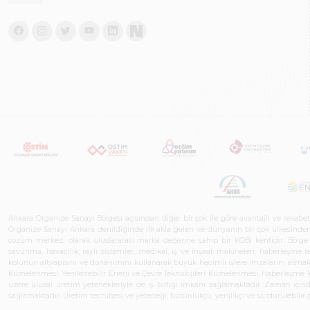
Ankara Organize Sanayi Bölgesi açısından diğer bir çok ile göre avantajlı ve rekab
Organize Sanayi Ankara denildiğinde ilk akla gelen ve dünyanın bir çok ülkesinden her
çözüm merkezi olarak uluslararası marka değerine sahip bir KOBİ kentidir. Bölge iş
savunma, havacılık, raylı sistemler, medikal, iş ve inşaat makineleri, haberleşme 
kolunun altyapısını ve donanımını kullanarak büyük hacimli işlere imzalarını atmak
Kümelenmesi, Yenilenebilir Enerji ve Çevre Teknolojileri Kümelenmesi, Haberleşm
üzere ulusal üretim yetenekleriyle de iş birliği imkanı sağlamaktadır. Zaman içinde 
sağlamaktadır. Üretim tecrübesi ve yeteneği; bütünlükçü, yenilikçi ve sürdürülebili