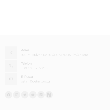
Adres
100. Yıl Bulvarı No:101/A 06374 OSTİM/Ankara
Telefon
+90 312 385 50 90
E-Posta
ostim@ostim.org.tr