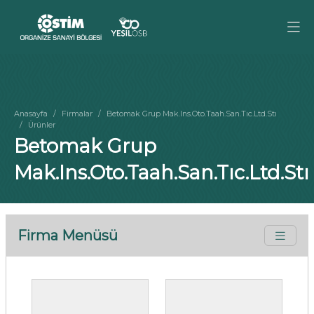
Anasayfa
Firmalar
Betomak Grup Mak.Ins.Oto.Taah.San.Tıc.Ltd.Stı
Ürünler
Betomak Grup
Mak.Ins.Oto.Taah.San.Tıc.Ltd.Stı
Firma Menüsü