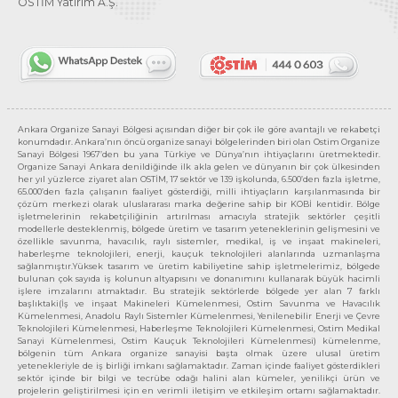
OSTİM Yatırım A.Ş.
Ankara Organize Sanayi Bölgesi açısından diğer bir çok ile göre avantajlı ve rekabetçi
konumdadır. Ankara’nın öncü organize sanayi bölgelerinden biri olan Ostim Organize
Sanayi Bölgesi 1967’den bu yana Türkiye ve Dünya’nın ihtiyaçlarını üretmektedir.
Organize Sanayi Ankara denildiğinde ilk akla gelen ve dünyanın bir çok ülkesinden
her yıl yüzlerce ziyaret alan OSTİM, 17 sektör ve 139 işkolunda, 6.500’den fazla işletme,
65.000’den fazla çalışanın faaliyet gösterdiği, milli ihtiyaçların karşılanmasında bir
çözüm merkezi olarak uluslararası marka değerine sahip bir KOBİ kentidir. Bölge
işletmelerinin rekabetçiliğinin artırılması amacıyla stratejik sektörler çeşitli
modellerle desteklenmiş, bölgede üretim ve tasarım yeteneklerinin gelişmesini ve
özellikle savunma, havacılık, raylı sistemler, medikal, iş ve inşaat makineleri,
haberleşme teknolojileri, enerji, kauçuk teknolojileri alanlarında uzmanlaşma
sağlanmıştır.Yüksek tasarım ve üretim kabiliyetine sahip işletmelerimiz, bölgede
bulunan çok sayıda iş kolunun altyapısını ve donanımını kullanarak büyük hacimli
işlere imzalarını atmaktadır. Bu stratejik sektörlerde bölgede yer alan 7 farklı
başlıktaki(İş ve inşaat Makineleri Kümelenmesi, Ostim Savunma ve Havacılık
Kümelenmesi, Anadolu Raylı Sistemler Kümelenmesi, Yenilenebilir Enerji ve Çevre
Teknolojileri Kümelenmesi, Haberleşme Teknolojileri Kümelenmesi, Ostim Medikal
Sanayi Kümelenmesi, Ostim Kauçuk Teknolojileri Kümelenmesi) kümelenme,
bölgenin tüm Ankara organize sanayisi başta olmak üzere ulusal üretim
yetenekleriyle de iş birliği imkanı sağlamaktadır. Zaman içinde faaliyet gösterdikleri
sektör içinde bir bilgi ve tecrübe odağı halini alan kümeler, yenilikçi ürün ve
projelerin geliştirilmesi için en verimli iletişim ve etkileşim ortamı sağlamaktadır.