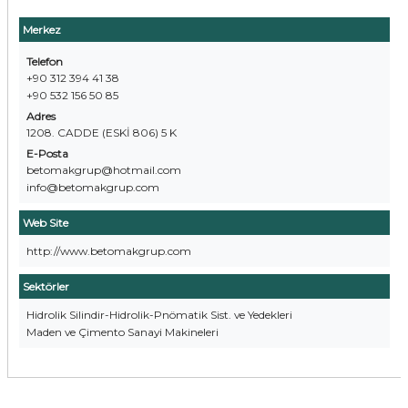
Merkez
Telefon
+90 312 394 41 38
+90 532 156 50 85
Adres
1208. CADDE (ESKİ 806) 5 K
E-Posta
betomakgrup@hotmail.com
info@betomakgrup.com
Web Site
http://www.betomakgrup.com
Sektörler
Hidrolik Silindir-Hidrolik-Pnömatik Sist. ve Yedekleri
Maden ve Çimento Sanayi Makineleri