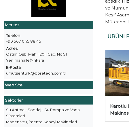
adadık. Hi
ve Numune 
Keşif Aşam
Müteahhitl
Merkez
Telefon
ÜRÜNL
+90 507 045 88 45
Adres
Ostim Osb. Mah. 1201. Cad. No:91
Yenimahalle/Ankara
E-Posta
umutsenturk@boretech.com.tr
Web Site
Sektörler
Karotlu 
Su Arıtma - Sondaj - Su Pompa ve Vana
Makines
Sistemleri
Maden ve Çimento Sanayi Makineleri