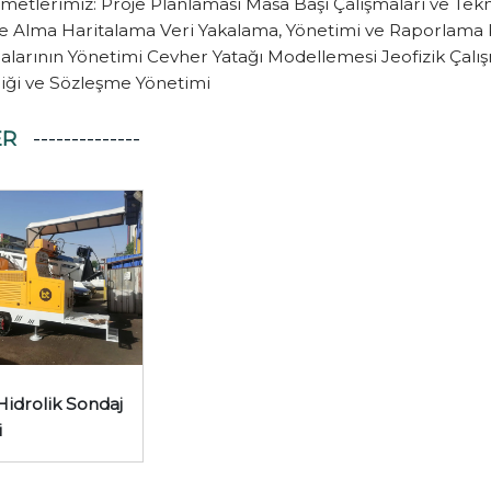
zmetlerimiz: Proje Planlaması Masa Başı Çalışmaları ve Tekn
Alma Haritalama Veri Yakalama, Yönetimi ve Raporlama K
alarının Yönetimi Cevher Yatağı Modellemesi Jeofizik Çalış
iği ve Sözleşme Yönetimi
ER
Hidrolik Sondaj
i