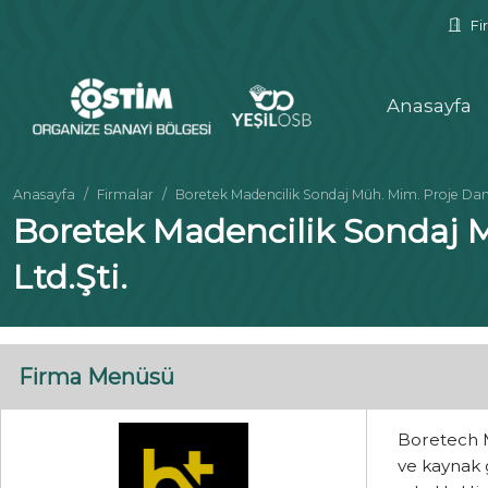
Fir
Anasayfa
Anasayfa
Firmalar
Boretek Madencilik Sondaj Müh. Mim. Proje Dan.İn
Boretek Madencilik Sondaj Mü
Ltd.Şti.
Firma Menüsü
Boretech M
ve kaynak 