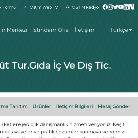
ek Formu
Ostim Web TV
OSTİM Radyo
ın Merkezi
İstihdam Ofisi
İletişim
Türkçe
 Tur.Gıda İç Ve Dış Tic.
rma Tanıtım
Ürünler
İletişim Bilgileri
Mesaj Gönder
ketlere jeolojik danışmanlık hizmeti veriyoruz. Keşif
ritik tavsiyeler ve pratik çözümler sunmaya kendimizi