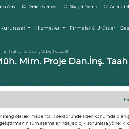
ma Girişi
Online İşlemler
Şikayet Formu
Öneri İst
Kurumsal
Hizmetler
Firmalar & Ürünler
Bas
ş. Taahüt Tur.Gıda İç Ve Dış Tic. Ltd.Şti.
h. Mim. Proje Dan.İnş. Taahüt
Fi
ining olarak, madencilik sektöründe lider konumda olan şir
geliştirmenin tüm aşamalarında jeolojik sorunlara yönelik k