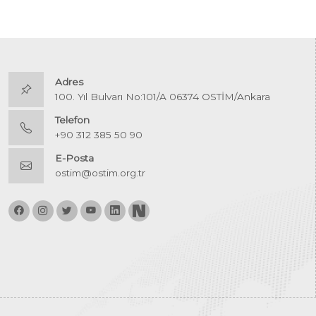
Adres
100. Yıl Bulvarı No:101/A 06374 OSTİM/Ankara
Telefon
+90 312 385 50 90
E-Posta
ostim@ostim.org.tr