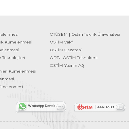
melenmesi
OTÜSEM | Ostim Teknik Üniversitesi
lık Kümelenmesi
OSTİM Vakfı
melenmesi
OSTİM Gazetesi
 Teknolojileri
ODTÜ OSTİM Teknokent
OSTİM Yatırım A.Ş.
emleri Kümelenmesi
lenmesi
Kümelenmesi