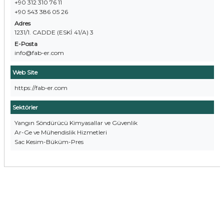
+90 312 310 76 11
+90 543 386 05 26
Adres
1231/1. CADDE (ESKİ 41/A) 3
E-Posta
info@fab-er.com
Web Site
https://fab-er.com
Sektörler
Yangın Söndürücü Kimyasallar ve Güvenlik
Ar-Ge ve Mühendislik Hizmetleri
Sac Kesim-Büküm-Pres