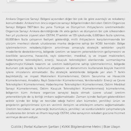
Ankara Organize Sanayi Bölgesi açısından diğer bir çok ile göre avantajlı ve rekabetçi
konumdadır. Ankara’nın öncü organize sanayi bölgelerinden biri olan Ostim Organize
Sanayi Bölgesi 1967’den bu yana Türkiye ve Dünya’nın ihtiyaçlarını üretmektedir.
Organize Sanayi Ankara denildiğinde ilk akla gelen ve dünyanın bir çok ülkesinden
her yıl yüzlerce ziyaret alan OSTİM, 17 sektör ve 139 işkolunda, 6.500’den fazla işletme,
65.000’den fazla çalışanın faaliyet gösterdiği, milli ihtiyaçların karşılanmasında bir
çözüm merkezi olarak uluslararası marka değerine sahip bir KOBİ kentidir. Bölge
işletmelerinin rekabetçiliğinin artırılması amacıyla stratejik sektörler çeşitli
modellerle desteklenmiş, bölgede üretim ve tasarım yeteneklerinin gelişmesini ve
özellikle savunma, havacılık, raylı sistemler, medikal, iş ve inşaat makineleri,
haberleşme teknolojileri, enerji, kauçuk teknolojileri alanlarında uzmanlaşma
sağlanmıştır.Yüksek tasarım ve üretim kabiliyetine sahip işletmelerimiz, bölgede
bulunan çok sayıda iş kolunun altyapısını ve donanımını kullanarak büyük hacimli
işlere imzalarını atmaktadır. Bu stratejik sektörlerde bölgede yer alan 7 farklı
başlıktaki(İş ve inşaat Makineleri Kümelenmesi, Ostim Savunma ve Havacılık
Kümelenmesi, Anadolu Raylı Sistemler Kümelenmesi, Yenilenebilir Enerji ve Çevre
Teknolojileri Kümelenmesi, Haberleşme Teknolojileri Kümelenmesi, Ostim Medikal
Sanayi Kümelenmesi, Ostim Kauçuk Teknolojileri Kümelenmesi) kümelenme,
bölgenin tüm Ankara organize sanayisi başta olmak üzere ulusal üretim
yetenekleriyle de iş birliği imkanı sağlamaktadır. Zaman içinde faaliyet gösterdikleri
sektör içinde bir bilgi ve tecrübe odağı halini alan kümeler, yenilikçi ürün ve
projelerin geliştirilmesi için en verimli iletişim ve etkileşim ortamı sağlamaktadır.
Üretim tecrübesi ve yeteneği; bütünlükçü, yenilikçi ve sürdürülebilir çalışmalarıyla
uluslararası bir örnek ve ilham kaynağı OSTİM, ülke sanayinin rekabet gücüne hizmet
vermeye devam ediyor.
Gizlilik
| Portal Kullanım Şartları
| KVKK Bilgilendirme Metni
| Bize Ulaşın