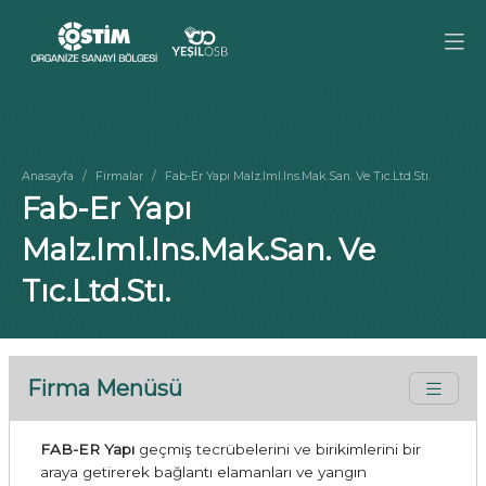
Anasayfa
Firmalar
Fab-Er Yapı Malz.Iml.Ins.Mak.San. Ve Tıc.Ltd.Stı.
Fab-Er Yapı
Malz.Iml.Ins.Mak.San. Ve
Tıc.Ltd.Stı.
Firma Menüsü
FAB-ER Yapı
geçmiş tecrübelerini ve birikimlerini bir
araya getirerek bağlantı elamanları ve yangın