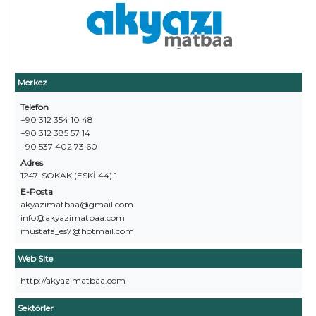
Merkez
Telefon
+90 312 354 10 48
+90 312 385 57 14
+90 537 402 73 60
Adres
1247. SOKAK (ESKİ 44) 1
E-Posta
akyazimatbaa@gmail.com
info@akyazimatbaa.com
mustafa_es7@hotmail.com
Web Site
http://akyazimatbaa.com
Sektörler