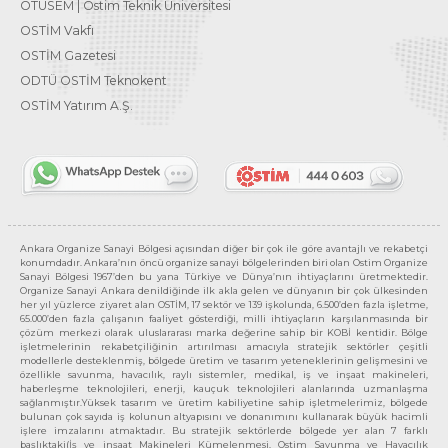
OTÜSEM | Ostim Teknik Üniversitesi
OSTİM Vakfı
OSTİM Gazetesi
ODTÜ OSTİM Teknokent
OSTİM Yatırım A.Ş.
Ankara Organize Sanayi Bölgesi açısından diğer bir çok ile göre avantajlı ve rekabetçi
konumdadır. Ankara’nın öncü organize sanayi bölgelerinden biri olan Ostim Organize
Sanayi Bölgesi 1967’den bu yana Türkiye ve Dünya’nın ihtiyaçlarını üretmektedir.
Organize Sanayi Ankara denildiğinde ilk akla gelen ve dünyanın bir çok ülkesinden
her yıl yüzlerce ziyaret alan OSTİM, 17 sektör ve 139 işkolunda, 6.500’den fazla işletme,
65.000’den fazla çalışanın faaliyet gösterdiği, milli ihtiyaçların karşılanmasında bir
çözüm merkezi olarak uluslararası marka değerine sahip bir KOBİ kentidir. Bölge
işletmelerinin rekabetçiliğinin artırılması amacıyla stratejik sektörler çeşitli
modellerle desteklenmiş, bölgede üretim ve tasarım yeteneklerinin gelişmesini ve
özellikle savunma, havacılık, raylı sistemler, medikal, iş ve inşaat makineleri,
haberleşme teknolojileri, enerji, kauçuk teknolojileri alanlarında uzmanlaşma
sağlanmıştır.Yüksek tasarım ve üretim kabiliyetine sahip işletmelerimiz, bölgede
bulunan çok sayıda iş kolunun altyapısını ve donanımını kullanarak büyük hacimli
işlere imzalarını atmaktadır. Bu stratejik sektörlerde bölgede yer alan 7 farklı
başlıktaki(İş ve inşaat Makineleri Kümelenmesi, Ostim Savunma ve Havacılık