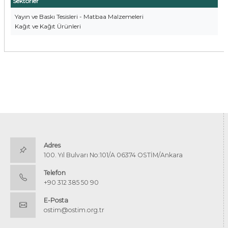
Sektörler
Yayın ve Baskı Tesisleri - Matbaa Malzemeleri
Kağıt ve Kağıt Ürünleri
Adres
100. Yıl Bulvarı No:101/A 06374 OSTİM/Ankara
Telefon
+90 312 385 50 90
E-Posta
ostim@ostim.org.tr