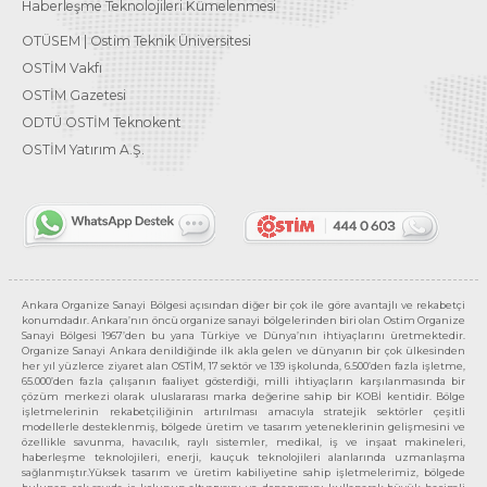
Haberleşme Teknolojileri Kümelenmesi
OTÜSEM | Ostim Teknik Üniversitesi
OSTİM Vakfı
OSTİM Gazetesi
ODTÜ OSTİM Teknokent
OSTİM Yatırım A.Ş.
Ankara Organize Sanayi Bölgesi açısından diğer bir çok ile göre avantajlı ve rekabetçi
konumdadır. Ankara’nın öncü organize sanayi bölgelerinden biri olan Ostim Organize
Sanayi Bölgesi 1967’den bu yana Türkiye ve Dünya’nın ihtiyaçlarını üretmektedir.
Organize Sanayi Ankara denildiğinde ilk akla gelen ve dünyanın bir çok ülkesinden
her yıl yüzlerce ziyaret alan OSTİM, 17 sektör ve 139 işkolunda, 6.500’den fazla işletme,
65.000’den fazla çalışanın faaliyet gösterdiği, milli ihtiyaçların karşılanmasında bir
çözüm merkezi olarak uluslararası marka değerine sahip bir KOBİ kentidir. Bölge
işletmelerinin rekabetçiliğinin artırılması amacıyla stratejik sektörler çeşitli
modellerle desteklenmiş, bölgede üretim ve tasarım yeteneklerinin gelişmesini ve
özellikle savunma, havacılık, raylı sistemler, medikal, iş ve inşaat makineleri,
haberleşme teknolojileri, enerji, kauçuk teknolojileri alanlarında uzmanlaşma
sağlanmıştır.Yüksek tasarım ve üretim kabiliyetine sahip işletmelerimiz, bölgede