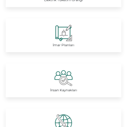
Elektrik Tüketim Grafiği
İmar Planları
İnsan Kaynakları