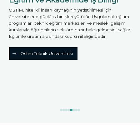
OSTİM, nitelikli insan kaynağının yetiştirilmesi için
OSTİ
e
üniversitelerle güçlü iş birlikleri yürütür. Uygulamalı eğitim
İhra
programları, teknik eğitim merkezleri ve mesleki gelişim
gümr
kurslarıyla öğrencilerin sektöre hazır hale gelmesini sağlar.
Loji
Eğitimle üretim arasındaki köprü niteliğindedir.
zinc
Ostim Teknik Üniversitesi