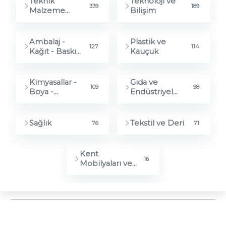
Teknik
Teknoloji ve
339
189
Malzeme
Bilişim
Tezgah ve
Ekipman
Ambalaj -
Plastik ve
127
114
Kağıt - Baskı
Kauçuk
ve Kırtasiye
Kimyasallar -
Gıda ve
109
98
Boya -
Endüstriyel
Temizlik ve
Mutfak
Güvenlik
Sağlık
Tekstil ve Deri
76
71
Kent
16
Mobilyaları ve
Peyzaj