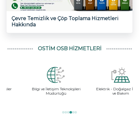
Çevre Temizlik ve Çöp Toplama Hizmetleri
Hakkında
OSTİM OSB HIZMETLERI
e İletişim Teknolojileri
Elektrik - Doğalgaz İşletme
İmar ve Alt
Müdürlüğü
ve Bakım