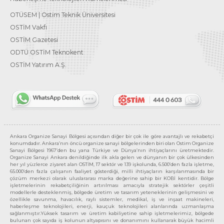
OTÜSEM | Ostim Teknik Üniversitesi
OSTİM Vakfı
OSTİM Gazetesi
ODTÜ OSTİM Teknokent
OSTİM Yatırım A.Ş.
Ankara Organize Sanayi Bölgesi açısından diğer bir çok ile göre avantajlı ve rekabetçi
konumdadır. Ankara’nın öncü organize sanayi bölgelerinden biri olan Ostim Organize
Sanayi Bölgesi 1967’den bu yana Türkiye ve Dünya’nın ihtiyaçlarını üretmektedir.
Organize Sanayi Ankara denildiğinde ilk akla gelen ve dünyanın bir çok ülkesinden
her yıl yüzlerce ziyaret alan OSTİM, 17 sektör ve 139 işkolunda, 6.500’den fazla işletme,
65.000’den fazla çalışanın faaliyet gösterdiği, milli ihtiyaçların karşılanmasında bir
çözüm merkezi olarak uluslararası marka değerine sahip bir KOBİ kentidir. Bölge
işletmelerinin rekabetçiliğinin artırılması amacıyla stratejik sektörler çeşitli
modellerle desteklenmiş, bölgede üretim ve tasarım yeteneklerinin gelişmesini ve
özellikle savunma, havacılık, raylı sistemler, medikal, iş ve inşaat makineleri,
haberleşme teknolojileri, enerji, kauçuk teknolojileri alanlarında uzmanlaşma
sağlanmıştır.Yüksek tasarım ve üretim kabiliyetine sahip işletmelerimiz, bölgede
bulunan çok sayıda iş kolunun altyapısını ve donanımını kullanarak büyük hacimli