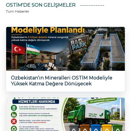
OSTİM'DE SON GELIŞMELER
Tüm Haberler
OSTİM Geleneksel Futbol
Turnuvası Şampiyonluk Maçı ve
Ödül Töreni
Özbekistan’ın Mineralleri OSTİM Modeliyle
Yüksek Katma Değere Dönüşecek