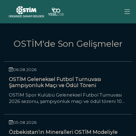
OSTİM'de Son Gelişmeler
06.08.2026
OSTİM Geleneksel Futbol Turnuvası
Şampiyonluk Maçı ve Ödül Töreni
OSTİM Spor Kulübü Geleneksel Futbol Turnuvası
Kaliteli, hızlı, verimli
bir
2026 sezonu, şampiyonluk maçı ve ödül töreni 10
Ağustos 2026 Pazartesi günü OSTİM Spor Kulübü
üretim ortamından,
tesislerinde.
05.08.2026
akıllı sürdürülebilir
bir
Özbekistan’ın Mineralleri OSTİM Modeliyle