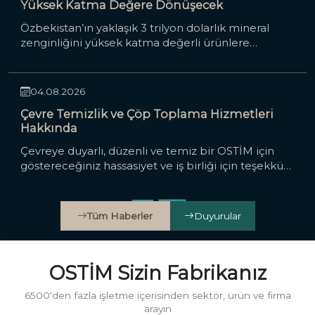
sanayi kentine...
Yüksek Katma Değere Dönüşecek
Özbekistan’ın yaklaşık 3 trilyon dolarlık mineral
zenginliğini yüksek katma değerli ürünlere
OSTİM Tanıtım Filmi
Online İşlemler
dönüştürecek Future Metals Technoparks, OSTİM
modeliyle planlandı.
OSTİM'de Ara
04.08.2026
Çevre Temizlik ve Çöp Toplama Hizmetleri
Hakkında
Çevreye duyarlı, düzenli ve temiz bir OSTİM için
göstereceğiniz hassasiyet ve iş birliği için teşekkür
ederiz.
Tüm Haberler
Duyurular
OSTİM Sizin Fabrikanız
6500'den fazla işletme içerisinden sektör, ürün ve firma
arayın