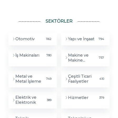
E-Katalog
SEKTÖRLER
Otomotiv
Yapı ve İnşaat
1162
794
Makine ve
İş Makinaları
780
757
Makine
Ekipmanları
Metal ve
Çeşitli Ticari
749
410
Metal İşleme
Faaliyetler
Elektrik ve
Hizmetler
379
389
Elektronik