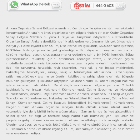
Ankara Organize Sanayi Bölgesi açısından diğer bir çok ile göre avantajlı ve rekabetçi
konumdadır. Ankara’nın öncü organize sanayi bölgelerinden biri olan Ostim Organize
Sanayi Bölgesi 1967’den bu yana Türkiye ve Dünya’nın ihtiyaçlarını üretmektedir.
Organize Sanayi Ankara denildiğinde ilk akla gelen ve dünyanın bir çok ülkesinden
her yıl yüzlerce ziyaret alan OSTİM, 17 sektör ve 139 işkolunda, 6.500’den fazla işletme,
65.000’den fazla çalışanın faaliyet gösterdiği, milli ihtiyaçların karşılanmasında bir
çözüm merkezi olarak uluslararası marka değerine sahip bir KOBİ kentidir. Bölge
işletmelerinin rekabetçiliğinin artırılması amacıyla stratejik sektörler çeşitli
modellerle desteklenmiş, bölgede üretim ve tasarım yeteneklerinin gelişmesini ve
özellikle savunma, havacılık, raylı sistemler, medikal, iş ve inşaat makineleri,
haberleşme teknolojileri, enerji, kauçuk teknolojileri alanlarında uzmanlaşma
sağlanmıştır.Yüksek tasarım ve üretim kabiliyetine sahip işletmelerimiz, bölgede
bulunan çok sayıda iş kolunun altyapısını ve donanımını kullanarak büyük hacimli
işlere imzalarını atmaktadır. Bu stratejik sektörlerde bölgede yer alan 7 farklı
başlıktaki(İş ve inşaat Makineleri Kümelenmesi, Ostim Savunma ve Havacılık
Kümelenmesi, Anadolu Raylı Sistemler Kümelenmesi, Yenilenebilir Enerji ve Çevre
Teknolojileri Kümelenmesi, Haberleşme Teknolojileri Kümelenmesi, Ostim Medikal
Sanayi Kümelenmesi, Ostim Kauçuk Teknolojileri Kümelenmesi) kümelenme,
bölgenin tüm Ankara organize sanayisi başta olmak üzere ulusal üretim
yetenekleriyle de iş birliği imkanı sağlamaktadır. Zaman içinde faaliyet gösterdikleri
sektör içinde bir bilgi ve tecrübe odağı halini alan kümeler, yenilikçi ürün ve
projelerin geliştirilmesi için en verimli iletişim ve etkileşim ortamı sağlamaktadır.
Üretim tecrübesi ve yeteneği; bütünlükçü, yenilikçi ve sürdürülebilir çalışmalarıyla
uluslararası bir örnek ve ilham kaynağı OSTİM, ülke sanayinin rekabet gücüne hizmet
vermeye devam ediyor.