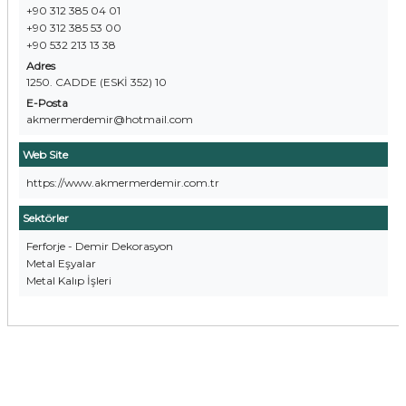
+90 312 385 04 01
+90 312 385 53 00
+90 532 213 13 38
Adres
1250. CADDE (ESKİ 352) 10
E-Posta
akmermerdemir@hotmail.com
Web Site
https://www.akmermerdemir.com.tr
Sektörler
Ferforje - Demir Dekorasyon
Metal Eşyalar
Metal Kalıp İşleri