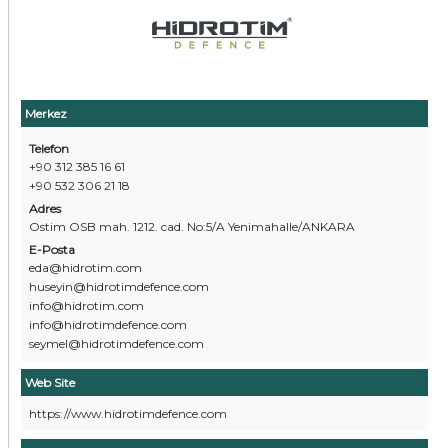
Merkez
Telefon
+90 312 385 16 61
+90 532 306 21 18
Adres
Ostim OSB mah. 1212. cad. No:5/A Yenimahalle/ANKARA
E-Posta
eda@hidrotim.com
huseyin@hidrotimdefence.com
info@hidrotim.com
info@hidrotimdefence.com
seymel@hidrotimdefence.com
Web Site
https://www.hidrotimdefence.com