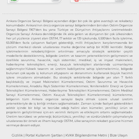
Ankara Organize Sanayi Bölgesi açısından diğer bir çok ile göre avantajlı ve rekabetçi
konumdadır. Ankara’nın öncü organize sanayi bölgelerinden biri olan Ostim Organize
Sanayi Bölgesi 1967’den bu yana Türkiye ve Dünya’nın ihtiyaçlarını üretmektedir.
Organize Sanayi Ankara denildiğinde ilk akla gelen ve dünyanın bir çok ülkesinden
her yıl yüzlerce ziyaret alan OSTİM, 17 sektör ve 139 işkolunda, 6.500’den fazla işletme,
65.000’den fazla çalışanın faaliyet gösterdiği, milli ihtiyaçların karşılanmasında bir
çözüm merkezi olarak uluslararası marka değerine sahip bir KOBİ kentidir. Bölge
işletmelerinin rekabetçiliğinin artırılması amacıyla stratejik sektörler çeşitli
modellerle desteklenmiş, bölgede üretim ve tasarım yeteneklerinin gelişmesini ve
özellikle savunma, havacılık, raylı sistemler, medikal, iş ve inşaat makineleri,
haberleşme teknolojileri, enerji, kauçuk teknolojileri alanlarında uzmanlaşma
sağlanmıştır.Yüksek tasarım ve üretim kabiliyetine sahip işletmelerimiz, bölgede
bulunan çok sayıda iş kolunun altyapısını ve donanımını kullanarak büyük hacimli
işlere imzalarını atmaktadır. Bu stratejik sektörlerde bölgede yer alan 7 farklı
başlıktaki(İş ve inşaat Makineleri Kümelenmesi, Ostim Savunma ve Havacılık
Kümelenmesi, Anadolu Raylı Sistemler Kümelenmesi, Yenilenebilir Enerji ve Çevre
Teknolojileri Kümelenmesi, Haberleşme Teknolojileri Kümelenmesi, Ostim Medikal
Sanayi Kümelenmesi, Ostim Kauçuk Teknolojileri Kümelenmesi) kümelenme,
bölgenin tüm Ankara organize sanayisi başta olmak üzere ulusal üretim
yetenekleriyle de iş birliği imkanı sağlamaktadır. Zaman içinde faaliyet gösterdikleri
sektör içinde bir bilgi ve tecrübe odağı halini alan kümeler, yenilikçi ürün ve
projelerin geliştirilmesi için en verimli iletişim ve etkileşim ortamı sağlamaktadır.
Üretim tecrübesi ve yeteneği; bütünlükçü, yenilikçi ve sürdürülebilir çalışmalarıyla
uluslararası bir örnek ve ilham kaynağı OSTİM, ülke sanayinin rekabet gücüne hizmet
vermeye devam ediyor.
Gizlilik
| Portal Kullanım Şartları
| KVKK Bilgilendirme Metni
| Bize Ulaşın