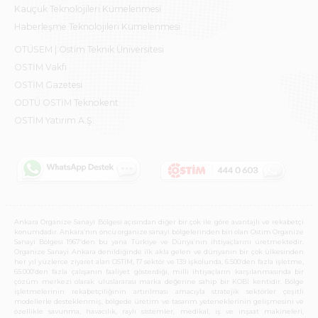
Kauçuk Teknolojileri Kümelenmesi
Haberleşme Teknolojileri Kümelenmesi
OTÜSEM | Ostim Teknik Üniversitesi
OSTİM Vakfı
OSTİM Gazetesi
ODTÜ OSTİM Teknokent
OSTİM Yatırım A.Ş.
Ankara Organize Sanayi Bölgesi açısından diğer bir çok ile göre avantajlı ve rekabetçi
konumdadır. Ankara’nın öncü organize sanayi bölgelerinden biri olan Ostim Organize
Sanayi Bölgesi 1967’den bu yana Türkiye ve Dünya’nın ihtiyaçlarını üretmektedir.
Organize Sanayi Ankara denildiğinde ilk akla gelen ve dünyanın bir çok ülkesinden
her yıl yüzlerce ziyaret alan OSTİM, 17 sektör ve 139 işkolunda, 6.500’den fazla işletme,
65.000’den fazla çalışanın faaliyet gösterdiği, milli ihtiyaçların karşılanmasında bir
çözüm merkezi olarak uluslararası marka değerine sahip bir KOBİ kentidir. Bölge
işletmelerinin rekabetçiliğinin artırılması amacıyla stratejik sektörler çeşitli
modellerle desteklenmiş, bölgede üretim ve tasarım yeteneklerinin gelişmesini ve
özellikle savunma, havacılık, raylı sistemler, medikal, iş ve inşaat makineleri,