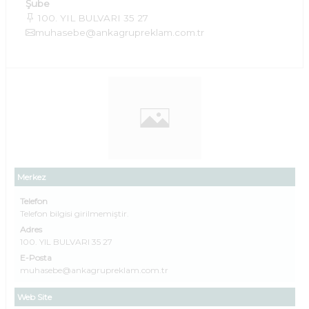
Şube
100. YIL BULVARI 35 27
muhasebe@ankagrupreklam.com.tr
Merkez
Telefon
Telefon bilgisi girilmemiştir.
Adres
100. YIL BULVARI 35 27
E-Posta
muhasebe@ankagrupreklam.com.tr
Web Site