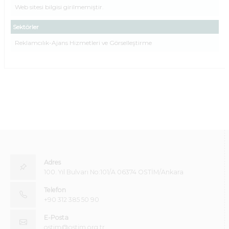
Web sitesi bilgisi girilmemiştir.
Sektörler
Reklamcılık-Ajans Hizmetleri ve Görselleştirme
Adres
100. Yıl Bulvarı No:101/A 06374 OSTİM/Ankara
Telefon
+90 312 385 50 90
E-Posta
ostim@ostim.org.tr