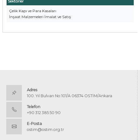
Sektörler
Çelik Kapı ve Para Kasaları
İnşaat Malzemeleri İmalat ve Satış
Adres
100. Yıl Bulvarı No:101/A 06374 OSTİM/Ankara
Telefon
+90 312 385 50 90
E-Posta
ostim@ostim.org.tr