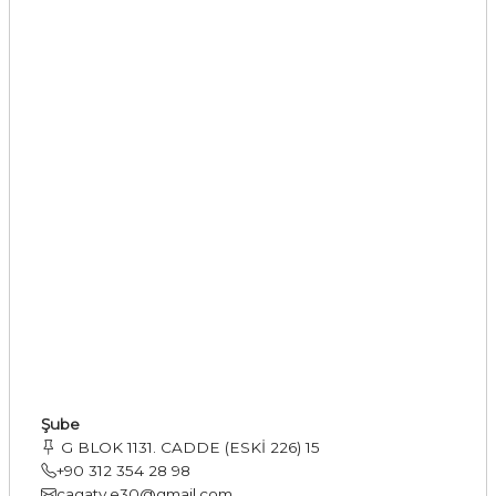
Şube
G BLOK 1131. CADDE (ESKİ 226) 15
+90 312 354 28 98
cagaty.e30@gmail.com