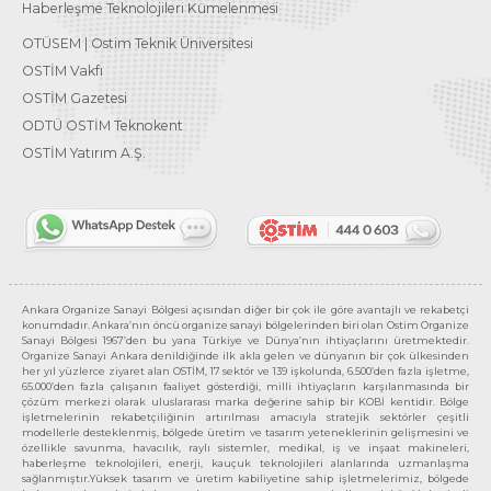
Haberleşme Teknolojileri Kümelenmesi
OTÜSEM | Ostim Teknik Üniversitesi
OSTİM Vakfı
OSTİM Gazetesi
ODTÜ OSTİM Teknokent
OSTİM Yatırım A.Ş.
Ankara Organize Sanayi Bölgesi açısından diğer bir çok ile göre avantajlı ve rekabetçi
konumdadır. Ankara’nın öncü organize sanayi bölgelerinden biri olan Ostim Organize
Sanayi Bölgesi 1967’den bu yana Türkiye ve Dünya’nın ihtiyaçlarını üretmektedir.
Organize Sanayi Ankara denildiğinde ilk akla gelen ve dünyanın bir çok ülkesinden
her yıl yüzlerce ziyaret alan OSTİM, 17 sektör ve 139 işkolunda, 6.500’den fazla işletme,
65.000’den fazla çalışanın faaliyet gösterdiği, milli ihtiyaçların karşılanmasında bir
çözüm merkezi olarak uluslararası marka değerine sahip bir KOBİ kentidir. Bölge
işletmelerinin rekabetçiliğinin artırılması amacıyla stratejik sektörler çeşitli
modellerle desteklenmiş, bölgede üretim ve tasarım yeteneklerinin gelişmesini ve
özellikle savunma, havacılık, raylı sistemler, medikal, iş ve inşaat makineleri,
haberleşme teknolojileri, enerji, kauçuk teknolojileri alanlarında uzmanlaşma
sağlanmıştır.Yüksek tasarım ve üretim kabiliyetine sahip işletmelerimiz, bölgede