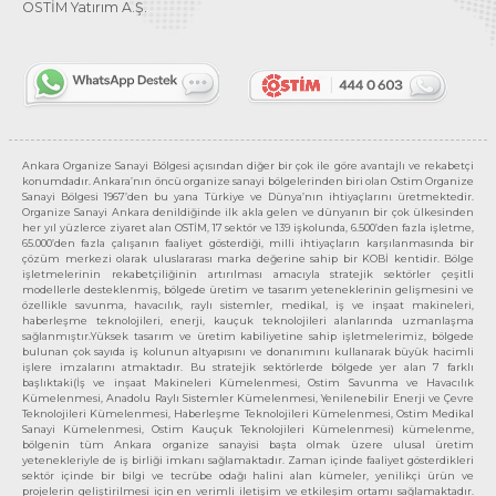
OSTİM Yatırım A.Ş.
Ankara Organize Sanayi Bölgesi açısından diğer bir çok ile göre avantajlı ve rekabetçi
konumdadır. Ankara’nın öncü organize sanayi bölgelerinden biri olan Ostim Organize
Sanayi Bölgesi 1967’den bu yana Türkiye ve Dünya’nın ihtiyaçlarını üretmektedir.
Organize Sanayi Ankara denildiğinde ilk akla gelen ve dünyanın bir çok ülkesinden
her yıl yüzlerce ziyaret alan OSTİM, 17 sektör ve 139 işkolunda, 6.500’den fazla işletme,
65.000’den fazla çalışanın faaliyet gösterdiği, milli ihtiyaçların karşılanmasında bir
çözüm merkezi olarak uluslararası marka değerine sahip bir KOBİ kentidir. Bölge
işletmelerinin rekabetçiliğinin artırılması amacıyla stratejik sektörler çeşitli
modellerle desteklenmiş, bölgede üretim ve tasarım yeteneklerinin gelişmesini ve
özellikle savunma, havacılık, raylı sistemler, medikal, iş ve inşaat makineleri,
haberleşme teknolojileri, enerji, kauçuk teknolojileri alanlarında uzmanlaşma
sağlanmıştır.Yüksek tasarım ve üretim kabiliyetine sahip işletmelerimiz, bölgede
bulunan çok sayıda iş kolunun altyapısını ve donanımını kullanarak büyük hacimli
işlere imzalarını atmaktadır. Bu stratejik sektörlerde bölgede yer alan 7 farklı
başlıktaki(İş ve inşaat Makineleri Kümelenmesi, Ostim Savunma ve Havacılık
Kümelenmesi, Anadolu Raylı Sistemler Kümelenmesi, Yenilenebilir Enerji ve Çevre
Teknolojileri Kümelenmesi, Haberleşme Teknolojileri Kümelenmesi, Ostim Medikal
Sanayi Kümelenmesi, Ostim Kauçuk Teknolojileri Kümelenmesi) kümelenme,
bölgenin tüm Ankara organize sanayisi başta olmak üzere ulusal üretim
yetenekleriyle de iş birliği imkanı sağlamaktadır. Zaman içinde faaliyet gösterdikleri
sektör içinde bir bilgi ve tecrübe odağı halini alan kümeler, yenilikçi ürün ve
projelerin geliştirilmesi için en verimli iletişim ve etkileşim ortamı sağlamaktadır.