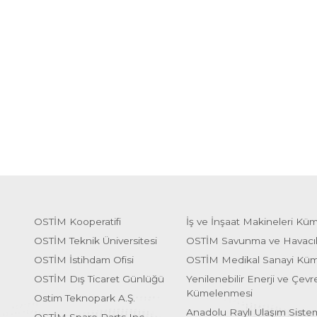
OSTİM Kooperatifi
İş ve İnşaat Makineleri Kü
OSTİM Teknik Üniversitesi
OSTİM Savunma ve Havacı
OSTİM İstihdam Ofisi
OSTİM Medikal Sanayi Kü
OSTİM Dış Ticaret Günlüğü
Yenilenebilir Enerji ve Çevre
Kümelenmesi
Ostim Teknopark A.Ş.
Anadolu Raylı Ulaşım Sist