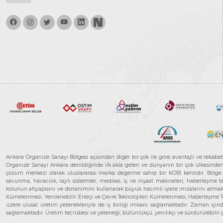
Ankara Organize Sanayi Bölgesi açısından diğer bir çok ile göre avantajlı ve rekab
Organize Sanayi Ankara denildiğinde ilk akla gelen ve dünyanın bir çok ülkesinden her
çözüm merkezi olarak uluslararası marka değerine sahip bir KOBİ kentidir. Bölge iş
savunma, havacılık, raylı sistemler, medikal, iş ve inşaat makineleri, haberleşme 
kolunun altyapısını ve donanımını kullanarak büyük hacimli işlere imzalarını atmak
Kümelenmesi, Yenilenebilir Enerji ve Çevre Teknolojileri Kümelenmesi, Haberleşm
üzere ulusal üretim yetenekleriyle de iş birliği imkanı sağlamaktadır. Zaman içinde 
sağlamaktadır. Üretim tecrübesi ve yeteneği; bütünlükçü, yenilikçi ve sürdürülebili