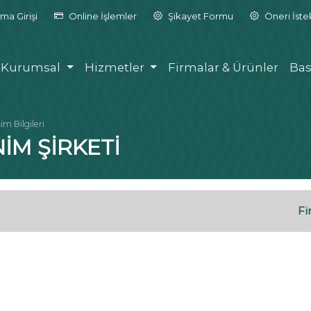
ma Girişi
Online İşlemler
Şikayet Formu
Öneri İst
Kurumsal
Hizmetler
Firmalar & Ürünler
Bas
şim Bilgileri
İM ŞİRKETİ
Fi