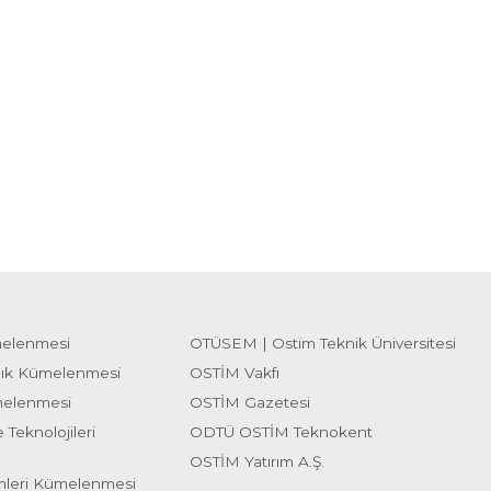
melenmesi
OTÜSEM | Ostim Teknik Üniversitesi
lık Kümelenmesi
OSTİM Vakfı
melenmesi
OSTİM Gazetesi
 Teknolojileri
ODTÜ OSTİM Teknokent
OSTİM Yatırım A.Ş.
emleri Kümelenmesi