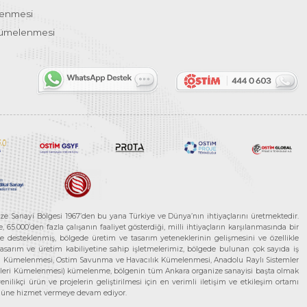
lenmesi
Kümelenmesi
ze Sanayi Bölgesi 1967’den bu yana Türkiye ve Dünya’nın ihtiyaçlarını üretmektedir.
65.000’den fazla çalışanın faaliyet gösterdiği, milli ihtiyaçların karşılanmasında bir
rle desteklenmiş, bölgede üretim ve tasarım yeteneklerinin gelişmesini ve özellikle
 tasarım ve üretim kabiliyetine sahip işletmelerimiz, bölgede bulunan çok sayıda iş
neleri Kümelenmesi, Ostim Savunma ve Havacılık Kümelenmesi, Anadolu Raylı Sistemler
jileri Kümelenmesi) kümelenme, bölgenin tüm Ankara organize sanayisi başta olmak
ilikçi ürün ve projelerin geliştirilmesi için en verimli iletişim ve etkileşim ortamı
 gücüne hizmet vermeye devam ediyor.