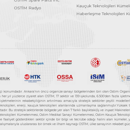
OSTİM Spare Parts Inc.
Kauçuk Teknolojileri Küme
OSTİM Radyo
Haberleşme Teknolojileri 
etçi konumdadır. Ankara’nın öncü organize sanayi bölgelerinden biri olan Ostim Organi
 yıl yüzlerce ziyaret alan OSTİM, 17 sektör ve 139 işkolunda, 6.500’den fazla işletme, 
letmelerinin rekabetçiliğinin artırılması amacıyla stratejik sektörler çeşitli modelle
teknolojileri, enerji, kauçuk teknolojileri alanlarında uzmanlaşma sağlanmıştır.Yüksek
tadır. Bu stratejik sektörlerde bölgede yer alan 7 farklı başlıktaki(İş ve inşaat Maki
e Teknolojileri Kümelenmesi, Ostim Medikal Sanayi Kümelenmesi, Ostim Kauçuk Teknolo
faaliyet gösterdikleri sektör içinde bir bilgi ve tecrübe odağı halini alan kümeler, yen
r çalışmalarıyla uluslararası bir örnek ve ilham kaynağı OSTİM, ülke sanayinin rekabet