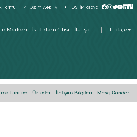
ek Formu
Ostim Web TV
OSTİM Radyo
ın Merkezi
İstihdam Ofisi
İletişim
Türkçe
rma Tanıtım
Ürünler
İletişim Bilgileri
Mesaj Gönder