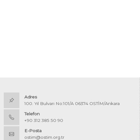
Adres
100. Yıl Bulvarı No:101/A 06374 OSTİM/Ankara
Telefon
+90 312 385 50 90
E-Posta
ostim@ostim.org.tr