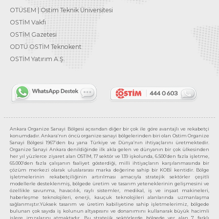
OTÜSEM | Ostim Teknik Üniversitesi
OSTİM Vakfı
OSTİM Gazetesi
ODTÜ OSTİM Teknokent
OSTİM Yatırım A.Ş.
Ankara Organize Sanayi Bölgesi açısından diğer bir çok ile göre avantajlı ve rekabetçi
konumdadır. Ankara’nın öncü organize sanayi bölgelerinden biri olan Ostim Organize
Sanayi Bölgesi 1967’den bu yana Türkiye ve Dünya’nın ihtiyaçlarını üretmektedir.
Organize Sanayi Ankara denildiğinde ilk akla gelen ve dünyanın bir çok ülkesinden
her yıl yüzlerce ziyaret alan OSTİM, 17 sektör ve 139 işkolunda, 6.500’den fazla işletme,
65.000’den fazla çalışanın faaliyet gösterdiği, milli ihtiyaçların karşılanmasında bir
çözüm merkezi olarak uluslararası marka değerine sahip bir KOBİ kentidir. Bölge
işletmelerinin rekabetçiliğinin artırılması amacıyla stratejik sektörler çeşitli
modellerle desteklenmiş, bölgede üretim ve tasarım yeteneklerinin gelişmesini ve
özellikle savunma, havacılık, raylı sistemler, medikal, iş ve inşaat makineleri,
haberleşme teknolojileri, enerji, kauçuk teknolojileri alanlarında uzmanlaşma
sağlanmıştır.Yüksek tasarım ve üretim kabiliyetine sahip işletmelerimiz, bölgede
bulunan çok sayıda iş kolunun altyapısını ve donanımını kullanarak büyük hacimli
işlere imzalarını atmaktadır. Bu stratejik sektörlerde bölgede yer alan 7 farklı