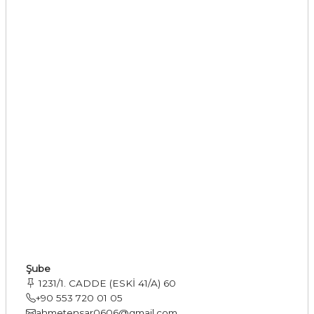
Şube
1231/1. CADDE (ESKİ 41/A) 60
+90 553 720 01 05
ahmetensar0606@gmail.com