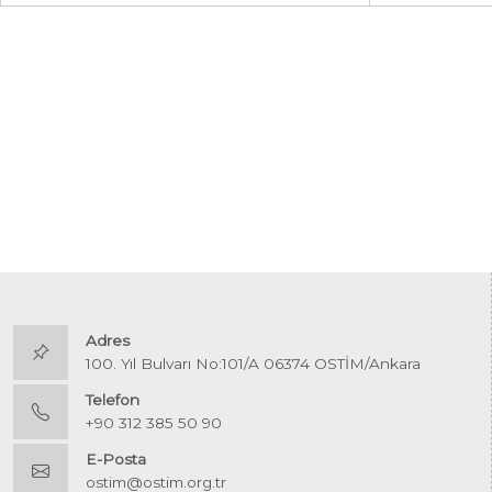
Adres
100. Yıl Bulvarı No:101/A 06374 OSTİM/Ankara
Telefon
+90 312 385 50 90
E-Posta
ostim@ostim.org.tr