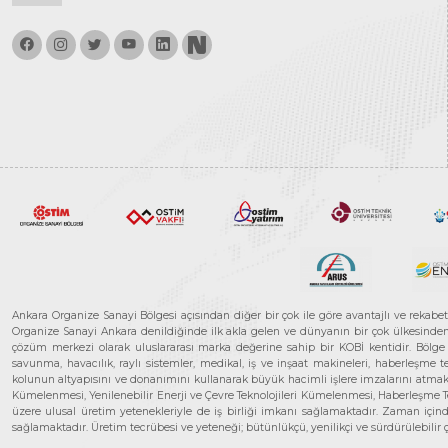
Ankara Organize Sanayi Bölgesi açısından diğer bir çok ile göre avantajlı ve rekab
Organize Sanayi Ankara denildiğinde ilk akla gelen ve dünyanın bir çok ülkesinden her
çözüm merkezi olarak uluslararası marka değerine sahip bir KOBİ kentidir. Bölge iş
savunma, havacılık, raylı sistemler, medikal, iş ve inşaat makineleri, haberleşme 
kolunun altyapısını ve donanımını kullanarak büyük hacimli işlere imzalarını atmak
Kümelenmesi, Yenilenebilir Enerji ve Çevre Teknolojileri Kümelenmesi, Haberleşm
üzere ulusal üretim yetenekleriyle de iş birliği imkanı sağlamaktadır. Zaman içinde 
sağlamaktadır. Üretim tecrübesi ve yeteneği; bütünlükçü, yenilikçi ve sürdürülebili