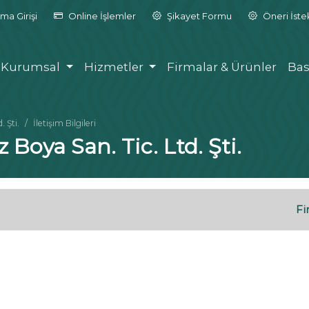
ma Girişi
Online İşlemler
Şikayet Formu
Öneri İst
Kurumsal
Hizmetler
Firmalar & Ürünler
Bas
 Şti.
İletişim Bilgileri
 Boya San. Tic. Ltd. Şti.
Fi