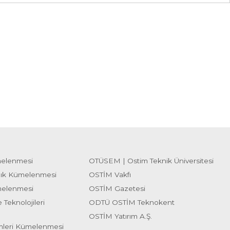
melenmesi
OTÜSEM | Ostim Teknik Üniversitesi
lık Kümelenmesi
OSTİM Vakfı
melenmesi
OSTİM Gazetesi
 Teknolojileri
ODTÜ OSTİM Teknokent
OSTİM Yatırım A.Ş.
emleri Kümelenmesi