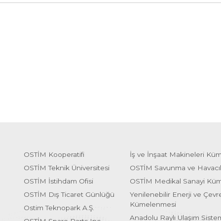
OSTİM Kooperatifi
İş ve İnşaat Makineleri Kü
OSTİM Teknik Üniversitesi
OSTİM Savunma ve Havacı
OSTİM İstihdam Ofisi
OSTİM Medikal Sanayi Kü
OSTİM Dış Ticaret Günlüğü
Yenilenebilir Enerji ve Çevre
Kümelenmesi
Ostim Teknopark A.Ş.
Anadolu Raylı Ulaşım Sist