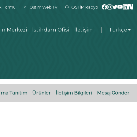
ek Formu
Ostim Web TV
OSTİM Radyo
ın Merkezi
İstihdam Ofisi
İletişim
Türkçe
rma Tanıtım
Ürünler
İletişim Bilgileri
Mesaj Gönder