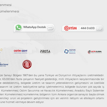
lenmesi
Kümelenmesi
ze Sanayi Bölgesi 1967’den bu yana Türkiye ve Dünya’nın ihtiyaçlarını üretmektedir.
65.000’den fazla çalışanın faaliyet gösterdiği, milli ihtiyaçların karşılanmasında bir
rle desteklenmiş, bölgede üretim ve tasarım yeteneklerinin gelişmesini ve özellikle
 tasarım ve üretim kabiliyetine sahip işletmelerimiz, bölgede bulunan çok sayıda iş
neleri Kümelenmesi, Ostim Savunma ve Havacılık Kümelenmesi, Anadolu Raylı Sistemler
jileri Kümelenmesi) kümelenme, bölgenin tüm Ankara organize sanayisi başta olmak
ilikçi ürün ve projelerin geliştirilmesi için en verimli iletişim ve etkileşim ortamı
 gücüne hizmet vermeye devam ediyor.