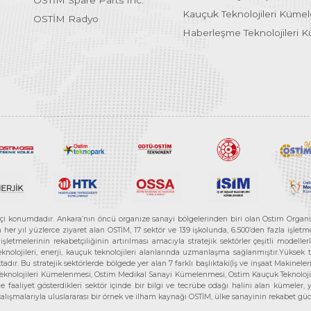
OSTİM Spare Parts Inc.
Kauçuk Teknolojileri Küme
OSTİM Radyo
Haberleşme Teknolojileri 
etçi konumdadır. Ankara’nın öncü organize sanayi bölgelerinden biri olan Ostim Organi
 yıl yüzlerce ziyaret alan OSTİM, 17 sektör ve 139 işkolunda, 6.500’den fazla işletme, 
letmelerinin rekabetçiliğinin artırılması amacıyla stratejik sektörler çeşitli modelle
teknolojileri, enerji, kauçuk teknolojileri alanlarında uzmanlaşma sağlanmıştır.Yüksek
tadır. Bu stratejik sektörlerde bölgede yer alan 7 farklı başlıktaki(İş ve inşaat Maki
e Teknolojileri Kümelenmesi, Ostim Medikal Sanayi Kümelenmesi, Ostim Kauçuk Teknolo
faaliyet gösterdikleri sektör içinde bir bilgi ve tecrübe odağı halini alan kümeler, yen
r çalışmalarıyla uluslararası bir örnek ve ilham kaynağı OSTİM, ülke sanayinin rekabet