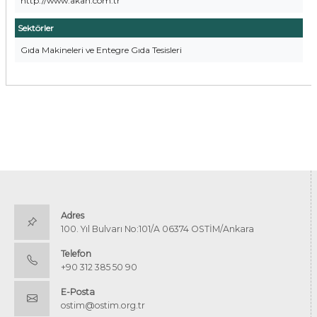
http://www.akan.com.tr
Sektörler
Gıda Makineleri ve Entegre Gıda Tesisleri
Adres
100. Yıl Bulvarı No:101/A 06374 OSTİM/Ankara
Telefon
+90 312 385 50 90
E-Posta
ostim@ostim.org.tr