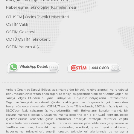
Haberleşme Teknolojileri Kümelenmesi
OTÜSEM | Ostim Teknik Üniversitesi
OSTİM Vakfı
OSTİM Gazetesi
ODTÜ OSTİM Teknokent
OSTİM Yatırım A.Ş.
Ankara Organize Sanayi Bölgesi açısından diğer bir çok ile göre avantajlı ve rekabetçi
konumdadır. Ankara’nın öncü organize sanayi bölgelerinden biri olan Ostim Organize
Sanayi Bölgesi 1967’den bu yana Türkiye ve Dünya’nın ihtiyaçlarını üretmektedir.
Organize Sanayi Ankara denildiğinde ilk akla gelen ve dünyanın bir çok ülkesinden
her yıl yüzlerce ziyaret alan OSTİM, 17 sektör ve 139 işkolunda, 6.500’den fazla işletme,
65.000’den fazla çalışanın faaliyet gösterdiği, milli ihtiyaçların karşılanmasında bir
çözüm merkezi olarak uluslararası marka değerine sahip bir KOBİ kentidir. Bölge
işletmelerinin rekabetçiliğinin artırılması amacıyla stratejik sektörler çeşitli
modellerle desteklenmiş, bölgede üretim ve tasarım yeteneklerinin gelişmesini ve
özellikle savunma, havacılık, raylı sistemler, medikal, iş ve inşaat makineleri,
haberleşme teknolojileri, enerji, kauçuk teknolojileri alanlarında uzmanlaşma