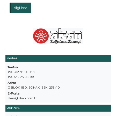
Bilgi İste
Merkez
Telefon
+90 312 386 00 92
+90 532 251 42 88
Adres
G BLOK 1130. SOKAK (ESKİ 233) 10
E-Posta
akan@akan.com.tr
Web Site