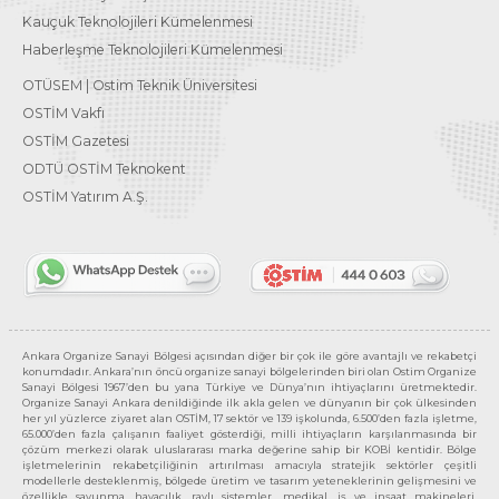
Kauçuk Teknolojileri Kümelenmesi
Haberleşme Teknolojileri Kümelenmesi
OTÜSEM | Ostim Teknik Üniversitesi
OSTİM Vakfı
OSTİM Gazetesi
ODTÜ OSTİM Teknokent
OSTİM Yatırım A.Ş.
Ankara Organize Sanayi Bölgesi açısından diğer bir çok ile göre avantajlı ve rekabetçi
konumdadır. Ankara’nın öncü organize sanayi bölgelerinden biri olan Ostim Organize
Sanayi Bölgesi 1967’den bu yana Türkiye ve Dünya’nın ihtiyaçlarını üretmektedir.
Organize Sanayi Ankara denildiğinde ilk akla gelen ve dünyanın bir çok ülkesinden
her yıl yüzlerce ziyaret alan OSTİM, 17 sektör ve 139 işkolunda, 6.500’den fazla işletme,
65.000’den fazla çalışanın faaliyet gösterdiği, milli ihtiyaçların karşılanmasında bir
çözüm merkezi olarak uluslararası marka değerine sahip bir KOBİ kentidir. Bölge
işletmelerinin rekabetçiliğinin artırılması amacıyla stratejik sektörler çeşitli
modellerle desteklenmiş, bölgede üretim ve tasarım yeteneklerinin gelişmesini ve
özellikle savunma, havacılık, raylı sistemler, medikal, iş ve inşaat makineleri,