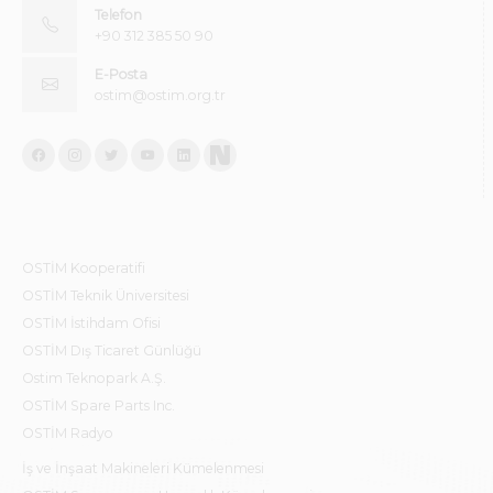
Telefon
+90 312 385 50 90
E-Posta
ostim@ostim.org.tr
OSTİM Kooperatifi
OSTİM Teknik Üniversitesi
OSTİM İstihdam Ofisi
OSTİM Dış Ticaret Günlüğü
Ostim Teknopark A.Ş.
OSTİM Spare Parts Inc.
OSTİM Radyo
İş ve İnşaat Makineleri Kümelenmesi