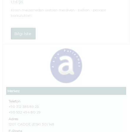
Ltd.Şti.
Krom malzemeden üretilen merdiven - balkon - pencere
korkulukları
Bilgi İste
Merkez
Telefon
+90 312 385 89 25
+90 532 494 80 29
Adres
1201. CADDE (ESKİ 30) 149
E-Posta