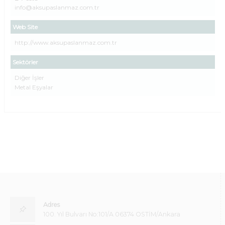
info@aksupaslanmaz.com.tr
Web Site
http://www.aksupaslanmaz.com.tr
Sektörler
Diğer İşler
Metal Eşyalar
Adres
100. Yıl Bulvarı No:101/A 06374 OSTİM/Ankara