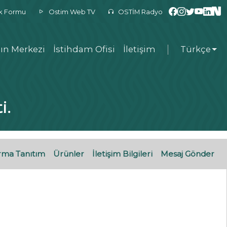
ek Formu
Ostim Web TV
OSTİM Radyo
ın Merkezi
İstihdam Ofisi
İletişim
Türkçe
i.
rma Tanıtım
Ürünler
İletişim Bilgileri
Mesaj Gönder