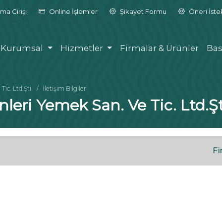
ma Girişi
Online İşlemler
Şikayet Formu
Öneri İst
Kurumsal
Hizmetler
Firmalar & Ürünler
Bas
ic. Ltd.Şti.
İletişim Bilgileri
leri Yemek San. Ve Tic. Ltd.Şt
Fi