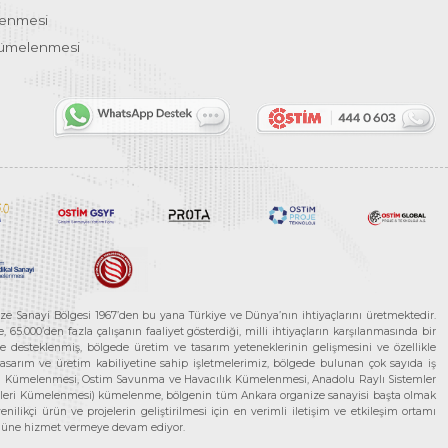
lenmesi
Kümelenmesi
ze Sanayi Bölgesi 1967’den bu yana Türkiye ve Dünya’nın ihtiyaçlarını üretmektedir.
65.000’den fazla çalışanın faaliyet gösterdiği, milli ihtiyaçların karşılanmasında bir
rle desteklenmiş, bölgede üretim ve tasarım yeteneklerinin gelişmesini ve özellikle
 tasarım ve üretim kabiliyetine sahip işletmelerimiz, bölgede bulunan çok sayıda iş
neleri Kümelenmesi, Ostim Savunma ve Havacılık Kümelenmesi, Anadolu Raylı Sistemler
jileri Kümelenmesi) kümelenme, bölgenin tüm Ankara organize sanayisi başta olmak
ilikçi ürün ve projelerin geliştirilmesi için en verimli iletişim ve etkileşim ortamı
 gücüne hizmet vermeye devam ediyor.