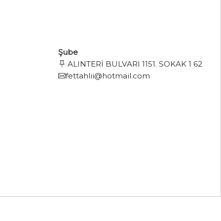
Şube
ALINTERİ BULVARI 1151. SOKAK 1 62
fettahlii@hotmail.com