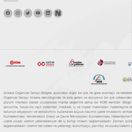
Ankara Organize Sanayi Bölgesi açısından diğer bir çok ile göre avantajlı ve rekab
Organize Sanayi Ankara denildiğinde ilk akla gelen ve dünyanın bir çok ülkesinden her
çözüm merkezi olarak uluslararası marka değerine sahip bir KOBİ kentidir. Bölge iş
savunma, havacılık, raylı sistemler, medikal, iş ve inşaat makineleri, haberleşme 
kolunun altyapısını ve donanımını kullanarak büyük hacimli işlere imzalarını atmak
Kümelenmesi, Yenilenebilir Enerji ve Çevre Teknolojileri Kümelenmesi, Haberleşm
üzere ulusal üretim yetenekleriyle de iş birliği imkanı sağlamaktadır. Zaman içinde 
sağlamaktadır. Üretim tecrübesi ve yeteneği; bütünlükçü, yenilikçi ve sürdürülebili