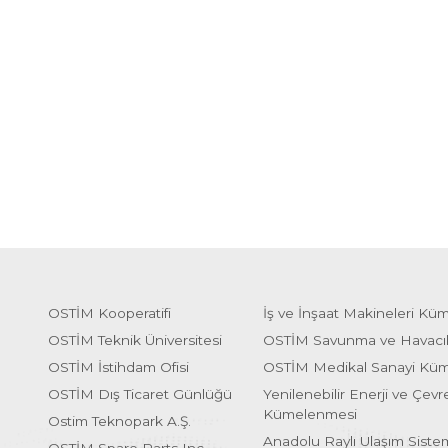
OSTİM Kooperatifi
İş ve İnşaat Makineleri Kü
OSTİM Teknik Üniversitesi
OSTİM Savunma ve Havacı
OSTİM İstihdam Ofisi
OSTİM Medikal Sanayi Kü
OSTİM Dış Ticaret Günlüğü
Yenilenebilir Enerji ve Çevre
Kümelenmesi
Ostim Teknopark A.Ş.
Anadolu Raylı Ulaşım Sist