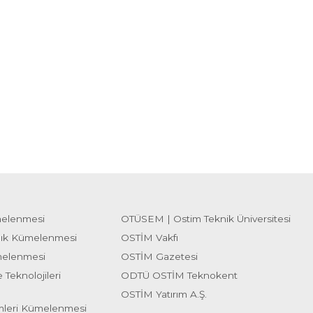
melenmesi
OTÜSEM | Ostim Teknik Üniversitesi
lık Kümelenmesi
OSTİM Vakfı
melenmesi
OSTİM Gazetesi
 Teknolojileri
ODTÜ OSTİM Teknokent
OSTİM Yatırım A.Ş.
emleri Kümelenmesi