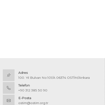
Adres
100. Yıl Bulvarı No:101/A 06374 OSTİM/Ankara
Telefon
+90 312 385 50 90
E-Posta
ostim@ostim.org.tr